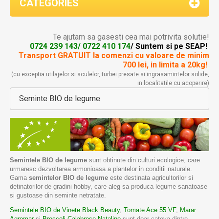
CATEGORIES
Te ajutam sa gasesti cea mai potrivita solutie!
0724 239 143/ 0722 410 174
/ Suntem si pe SEAP!
Transport GRATUIT la comenzi
cu valoare de minim
700 lei, in limita a 20kg!
(cu exceptia utilajelor si sculelor, turbei presate si ingrasamintelor solide,
in localitatile cu acoperire)
Seminte BIO de legume
Semintele BIO de legume
sunt obtinute din culturi ecologice, care
urmaresc dezvoltarea armonioasa a plantelor in conditii naturale.
Gama
semintelor BIO de legume
este destinata agricultorilor si
detinatorilor de gradini hobby, care aleg sa produca legume sanatoase
si gustoase din seminte netratate.
Semintele BIO de Vinete Black Beauty
,
Tomate Ace 55 VF
,
Marar
Agromar
si
Broccoli Calabrese Natalino
sunt doar cateva dintre