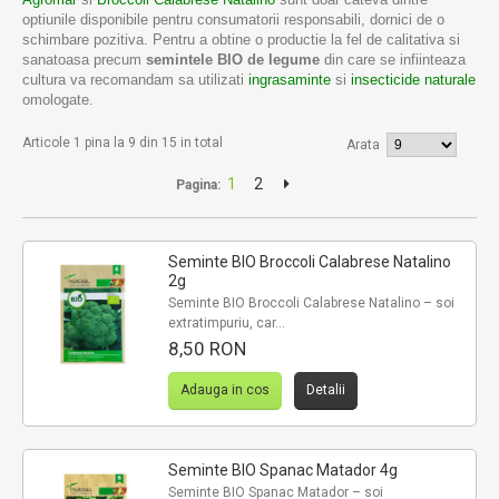
optiunile disponibile pentru consumatorii responsabili, dornici de o
schimbare pozitiva. Pentru a obtine o productie la fel de calitativa si
sanatoasa precum
semintele BIO de legume
din care se infiinteaza
cultura va recomandam sa utilizati
ingrasaminte
si
insecticide naturale
omologate.
Articole 1 pina la 9 din 15 in total
Arata
1
2
Pagina:
Seminte BIO Broccoli Calabrese Natalino
2g
Seminte BIO Broccoli Calabrese Natalino – soi
extratimpuriu, car...
8,50 RON
Adauga in cos
Detalii
Seminte BIO Spanac Matador 4g
Seminte BIO Spanac Matador – soi