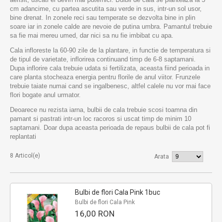
cm adancime, cu partea ascutita sau verde in sus, intr-un sol usor,
bine drenat. In zonele reci sau temperate se dezvolta bine in plin
soare iar in zonele calde are nevoie de putina umbra. Pamantul trebuie
sa fie mai mereu umed, dar nici sa nu fie imbibat cu apa.
Cala infloreste la 60-90 zile de la plantare, in functie de temperatura si
de tipul de varietate, inflorirea continuand timp de 6-8 saptamani.
Dupa inflorire cala trebuie udata si fertilizata, aceasta fiind perioada in
care planta stocheaza energia pentru florile de anul viitor. Frunzele
trebuie taiate numai cand se ingalbenesc, altfel calele nu vor mai face
flori bogate anul urmator.
Deoarece nu rezista iarna, bulbii de cala trebuie scosi toamna din
pamant si pastrati intr-un loc racoros si uscat timp de minim 10
saptamani. Doar dupa aceasta perioada de repaus bulbii de cala pot fi
replantati
8 Articol(e)
Arata
Bulbi de flori Cala Pink 1buc
Bulbi de flori Cala Pink
16,00 RON