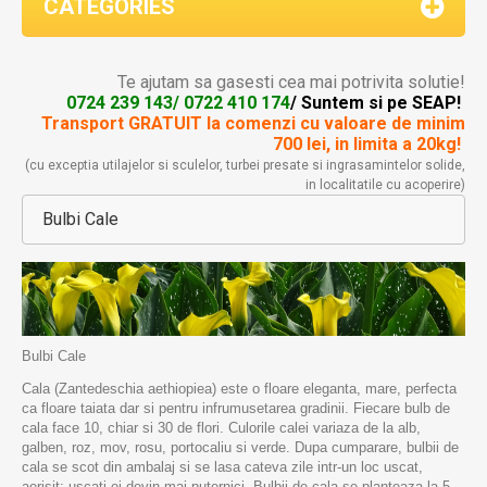
CATEGORIES
Te ajutam sa gasesti cea mai potrivita solutie!
0724 239 143/ 0722 410 174
/ Suntem si pe SEAP!
Transport GRATUIT la comenzi
cu valoare de minim
700 lei, in limita a 20kg!
(cu exceptia utilajelor si sculelor, turbei presate si ingrasamintelor solide,
in localitatile cu acoperire)
Bulbi Cale
Bulbi Cale
Cala (Zantedeschia aethiopiea) este o floare eleganta, mare, perfecta
ca floare taiata dar si pentru infrumusetarea gradinii. Fiecare bulb de
cala face 10, chiar si 30 de flori. Culorile calei variaza de la alb,
galben, roz, mov, rosu, portocaliu si verde. Dupa cumparare, bulbii de
cala se scot din ambalaj si se lasa cateva zile intr-un loc uscat,
aerisit; uscati ei devin mai puternici. Bulbii de cala se planteaza la 5