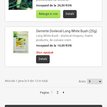
profesionale de dovlecel...
Incepand de la:
24,00 RON
Adauga in cos
Detalii
Seminte Dovlecel Long White Bush (25g)
Long White Bush - dovlecel timpuriu, foarte
productiv, de culoare crem...
Incepand de la:
14,00 RON
Stoc epuizat
Detalii
Articole 1 pina la 9 din 13 in total
Arata
1
2
Pagina: