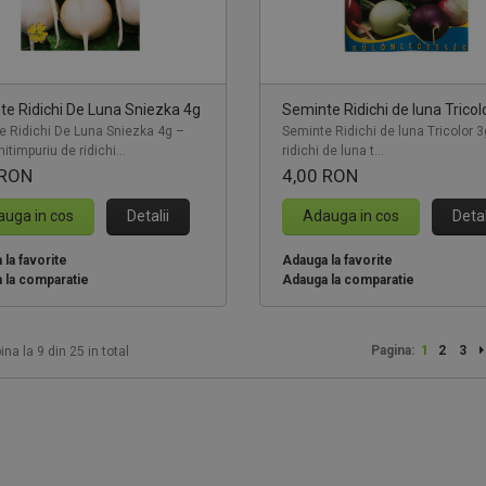
sa Dac 210 2T, 1.7 CP
Seminte ardei Whitney F1 500
379 RON
93 RON
e Ridichi De Luna Sniezka 4g
Seminte Ridichi de luna Tricol
umpara acum!
Cumpara acum!
e Ridichi De Luna Sniezka 4g –
Seminte Ridichi de luna Tricolor 
itimpuriu de ridichi...
ridichi de luna t...
 RON
4,00 RON
uga in cos
Detalii
Adauga in cos
Detal
la favorite
Adauga la favorite
 la comparatie
Adauga la comparatie
Pagina:
1
2
3
ina la 9 din 25 in total