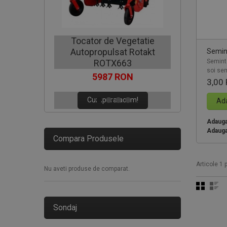
Motocoa
Tocator de Vegetatie
Autopropulsat Rotakt
Semint
C
Semint
ROTX663
soi sem
5987 RON
3,00
Cumpara acum!
Ada
Adauga 
Adauga
Compara Produsele
Articole 1 p
Nu aveti produse de comparat.
Sondaj