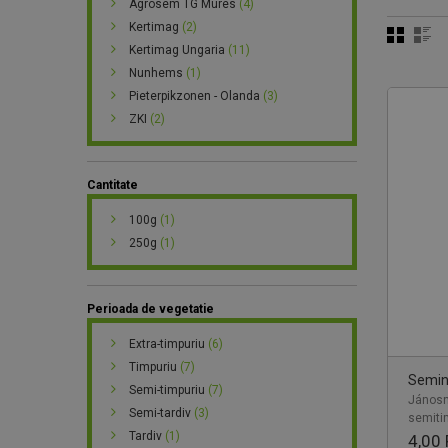
Agrosem TG Mures
(4)
Kertimag
(2)
Kertimag Ungaria
(11)
Nunhems
(1)
Pieterpikzonen - Olanda
(3)
ZKI
(2)
Cantitate
100g
(1)
250g
(1)
Perioada de vegetatie
Extra-timpuriu
(6)
Timpuriu
(7)
Semint
Semi-timpuriu
(7)
Jánosna
Semi-tardiv
(3)
semitim
Tardiv
(1)
4,00