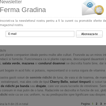
Newsletter
Ferma Gradina
Inscrieti-va la newsletterul nostru pentru a fi la curent cu promotiile oferite d
magazinul nostru.
Aboneaza-te
dichi
nt plante companion ideale pentru multe alte culturi. Frunzele au un miros in
andacii si furnicile. Funcioneaza ca si plante capcana, descurajand dauantorii
i
,
salata verde
,
mazarea
si
condurul doamnei
se dezvolta foarte bine, dar 
nt bogate in acid folic si potasiu, reprezentand si o sursa sigura de vitamina
oastra gasiti soiuri de
seminte ridichi
de luna, de vara si de toamna, de marimi
i extratimpurii, mai ales cele de tipul
Cherry Belle
,
soiuri timpurii
si soiuri ta
 de ridichi pe banda
sau
drajate
, care vor usura lucrarile de intretinere. Se
u consum in mai putin de o luna. Radacinile se dezvolta in functie de soi, globu
idichi
este ca se coc uniform, nu au predispozitie spre lignificare sau dospire
Pagina:
1
2
3
ina la 9 din 25 in total