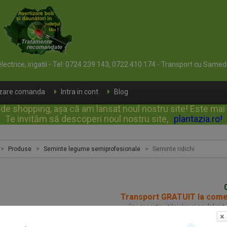
 electrice, irigatii - Tel: 0724 239 143, 0722 410 174 - Transport cu Samed
izare comanda
Intra in cont
Blog
e shopping, așa că am lansat noul nostru site! Este mai rap
Te invităm să descoperi noul nostru site,
plantazia.ro
!
>
Produse
>
Seminte legume semiprofesionale
>
Seminte ridichi
Transport GRATUIT la com
(cu exceptia utilajelor si sculelor, 
e ridichi