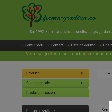
Din 1992. Seminte, pesticide, unelte, utilaje, garduri
Contul meu
Contact
Lista de dorinte
Final
Vrem să îți oferim cea mai bună experiență d
Produse
Home
Culturi agricole
Produse de sezon
Semint
Filtrare rezultate