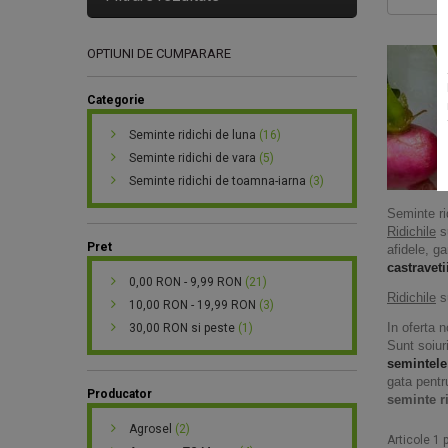
OPTIUNI DE CUMPARARE
Categorie
Seminte ridichi de luna
(16)
Seminte ridichi de vara
(5)
Seminte ridichi de toamna-iarna
(3)
Seminte ri
Ridichile
su
Pret
afidele, g
castraveti
0,00 RON
-
9,99 RON
(21)
Ridichile
su
10,00 RON
-
19,99 RON
(3)
In oferta n
30,00 RON
si peste
(1)
Sunt soiur
semintele
gata pentr
Producator
seminte r
Agrosel
(2)
Articole 1 p