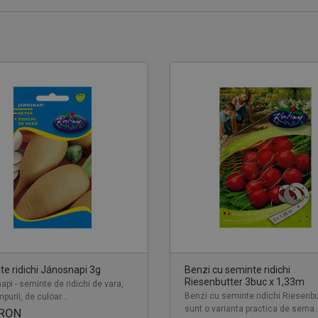
e ridichi Jánosnapi 3g
Benzi cu seminte ridichi
Riesenbutter 3buc x 1,33m
pi - seminte de ridichi de vara,
Benzi cu seminte ridichi Riesenbu
purii, de culoar...
sunt o varianta practica de sema..
 RON