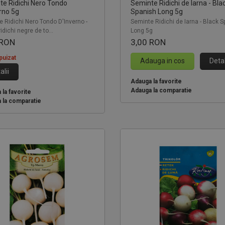
te Ridichi Nero Tondo
Seminte Ridichi de Iarna - Bla
rno 5g
Spanish Long 5g
 Ridichi Nero Tondo D'Inverno -
Seminte Ridichi de Iarna - Black 
ridichi negre de to...
Long 5g
 RON
3,00 RON
puizat
Adauga in cos
Detal
alii
Adauga la favorite
Adauga la comparatie
la favorite
 la comparatie