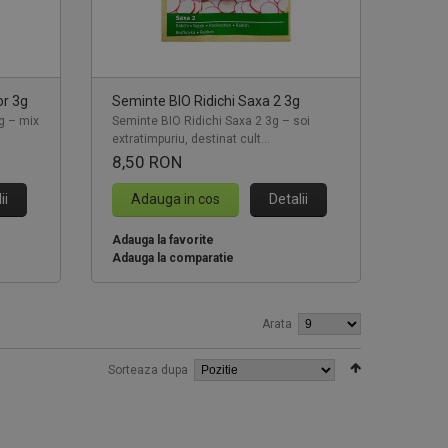
Seminte tomate Tomsk F1 1000
95 RON
or 3g
Seminte BIO Ridichi Saxa 2 3g
Cumpara acum!
3g – mix
Seminte BIO Ridichi Saxa 2 3g – soi
extratimpuriu, destinat cult...
8,50 RON
ii
Adauga in cos
Detalii
Adauga la favorite
Adauga la comparatie
Arata
Sorteaza dupa