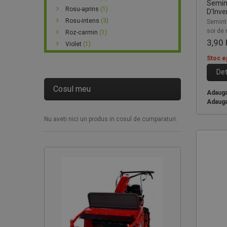
Semin
Rosu-aprins
(1)
D'Inve
Rosu-intens
(3)
Seminte
soi de 
Roz-carmin
(1)
3,90
Violet
(1)
Stoc e
Det
Cosul meu
Adauga 
Adauga
Nu aveti nici un produs in cosul de cumparaturi.