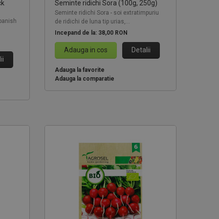
ck
Seminte ridichi Sora (100g, 250g)
Seminte ridichi Sora - soi extratimpuriu
Spanish
de ridichi de luna tip urias,...
Incepand de la:
38,00 RON
Adauga in cos
Detalii
ii
Adauga la favorite
Adauga la comparatie