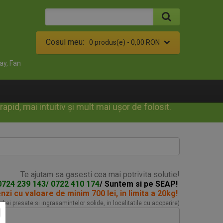
Cosul meu:
0 produs(e) -
0,00 RON
ay, Fan
id, mai intuitiv și mult mai ușor de folosit.
Te ajutam sa gasesti cea mai potrivita solutie!
0724 239 143/ 0722 410 174
/ Suntem si pe SEAP!
enzi
cu valoare de minim 700 lei, in limita a 20kg!
turbei presate si ingrasamintelor solide, in localitatile cu acoperire)