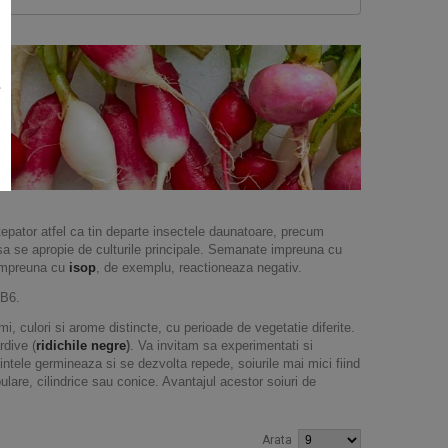
e
tepator atfel ca tin departe insectele daunatoare, precum
 sa se apropie de culturile principale. Semanate impreuna cu
impreuna cu
isop
, de exemplu, reactioneaza negativ.
 B6.
, culori si arome distincte, cu perioade de vegetatie diferite.
rdive (
ridichile negre
)
. Va invitam sa experimentati si
mintele germineaza si se dezvolta repede, soiurile mai mici fiind
lare, cilindrice sau conice. Avantajul acestor soiuri de
.
Arata