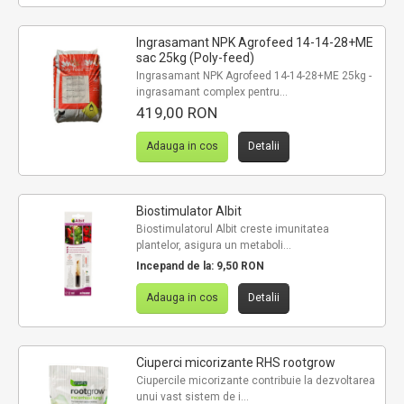
Ingrasamant NPK Agrofeed 14-14-28+ME
sac 25kg (Poly-feed)
Ingrasamant NPK Agrofeed 14-14-28+ME 25kg -
ingrasamant complex pentru...
419,00 RON
Adauga in cos
Detalii
Biostimulator Albit
Biostimulatorul Albit creste imunitatea
plantelor, asigura un metaboli...
Incepand de la:
9,50 RON
Adauga in cos
Detalii
Ciuperci micorizante RHS rootgrow
Ciupercile micorizante contribuie la dezvoltarea
unui vast sistem de i...