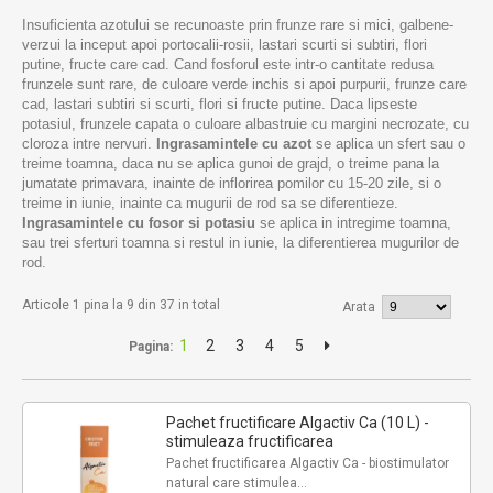
Insuficienta azotului se recunoaste prin frunze rare si mici, galbene-
verzui la inceput apoi portocalii-rosii, lastari scurti si subtiri, flori
putine, fructe care cad. Cand fosforul este intr-o cantitate redusa
frunzele sunt rare, de culoare verde inchis si apoi purpurii, frunze care
cad, lastari subtiri si scurti, flori si fructe putine. Daca lipseste
potasiul, frunzele capata o culoare albastruie cu margini necrozate, cu
cloroza intre nervuri.
Ingrasamintele cu azot
se aplica un sfert sau o
treime toamna, daca nu se aplica gunoi de grajd, o treime pana la
jumatate primavara, inainte de inflorirea pomilor cu 15-20 zile, si o
treime in iunie, inainte ca mugurii de rod sa se diferentieze.
Ingrasamintele cu fosor si potasiu
se aplica in intregime toamna,
sau trei sferturi toamna si restul in iunie, la diferentierea mugurilor de
rod.
Articole 1 pina la 9 din 37 in total
Arata
1
2
3
4
5
Pagina:
Pachet fructificare Algactiv Ca (10 L) -
stimuleaza fructificarea
Pachet fructificarea Algactiv Ca - biostimulator
natural care stimulea...