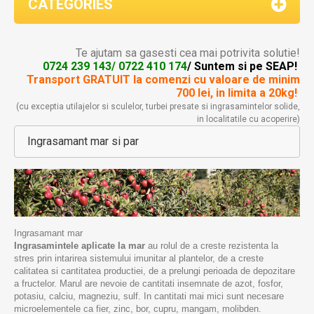
CATEGORIES
Te ajutam sa gasesti cea mai potrivita solutie!
0724 239 143/ 0722 410 174
/ Suntem si pe SEAP!
Transport GRATUIT la comenzi
cu valoare de minim
700 lei, in limita a 20kg!
(cu exceptia utilajelor si sculelor, turbei presate si ingrasamintelor solide,
in localitatile cu acoperire)
Ingrasamant mar si par
Ingrasamant mar
Ingrasamintele aplicate la mar
au rolul de a creste rezistenta la
stres prin intarirea sistemului imunitar al plantelor, de a creste
calitatea si cantitatea productiei, de a prelungi perioada de depozitare
a fructelor. Marul are nevoie de cantitati insemnate de azot, fosfor,
potasiu, calciu, magneziu, sulf. In cantitati mai mici sunt necesare
microelementele ca fier, zinc, bor, cupru, mangam, molibden.