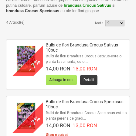
putina culoare, parfum aduse de
brandusa Crocus Sativus
si
brandusa Crocus Speciosus
cu ale lor flori gingase.
4 Articol(e)
Arata
Bulbi de flori Brandusa Crocus Sativus
10buc
Bulbi de flori Brandusa Crocus Sativus-este o
- 7%
planta fascinanta, cu o ...
14,00 RON
13,00 RON
Adauga in cos
Detalii
Bulbi de flori Brandusa Crocus Speciosus
10buc
Bulbi de flori Brandusa Crocus Speciosus-este o
- 7%
planta perena de gradi...
14,00 RON
13,00 RON
Stoc epuizat