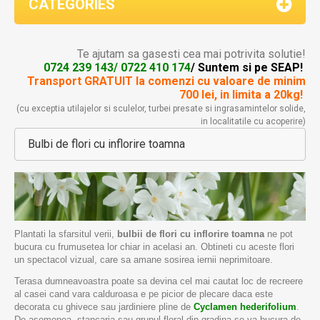
CATEGORIES
Te ajutam sa gasesti cea mai potrivita solutie!
0724 239 143/ 0722 410 174
/ Suntem si pe SEAP!
Transport GRATUIT la comenzi
cu valoare de minim
700 lei, in limita a 20kg!
(cu exceptia utilajelor si sculelor, turbei presate si ingrasamintelor solide,
in localitatile cu acoperire)
Bulbi de flori cu inflorire toamna
Plantati la sfarsitul verii,
bulbii de flori cu inflorire toamna
ne pot
bucura cu frumusetea lor chiar in acelasi an. Obtineti cu aceste flori
un spectacol vizual, care sa amane sosirea iernii neprimitoare.
Terasa dumneavoastra poate sa devina cel mai cautat loc de recreere
al casei cand vara calduroasa e pe picior de plecare daca este
decorata cu ghivece sau jardiniere pline de
Cyclamen hederifolium
.
De asemenea, stancaria sau grupul floral din gradina se va bucura de