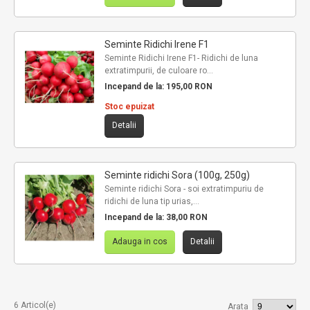
Seminte Ridichi Irene F1
Seminte Ridichi Irene F1- Ridichi de luna
extratimpurii, de culoare ro...
Incepand de la:
195,00 RON
Stoc epuizat
Detalii
Seminte ridichi Sora (100g, 250g)
Seminte ridichi Sora - soi extratimpuriu de
ridichi de luna tip urias,...
Incepand de la:
38,00 RON
Adauga in cos
Detalii
6 Articol(e)
Arata