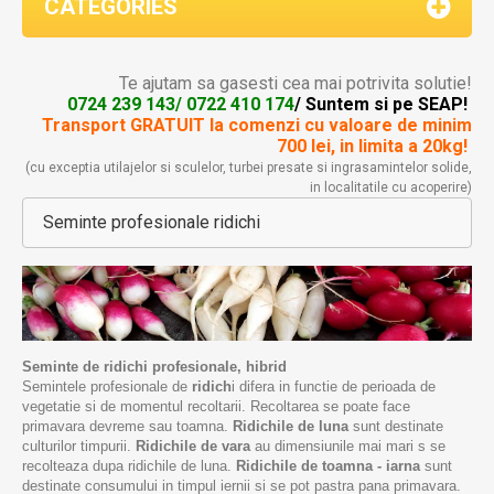
CATEGORIES
Te ajutam sa gasesti cea mai potrivita solutie!
0724 239 143/ 0722 410 174
/ Suntem si pe SEAP!
Transport GRATUIT la comenzi
cu valoare de minim
700 lei, in limita a 20kg!
(cu exceptia utilajelor si sculelor, turbei presate si ingrasamintelor solide,
in localitatile cu acoperire)
Seminte profesionale ridichi
Seminte de ridichi profesionale, hibrid
Semintele profesionale de
ridich
i difera in functie de perioada de
vegetatie si de momentul recoltarii. Recoltarea se poate face
primavara devreme sau toamna.
Ridichile de luna
sunt destinate
culturilor timpurii.
Ridichile de vara
au dimensiunile mai mari s se
recolteaza dupa ridichile de luna.
Ridichile de toamna - iarna
sunt
destinate consumului in timpul iernii si se pot pastra pana primavara.