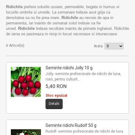
Ridichile
prefera solurile usoare, permeabile, bogate in humus si
locurile umbrite si umede. La semanare trebuie avut grija ca
densitatea sa nu fie prea mare.
Ridichile
au nevoie de apa in
permanenta, iar inainte de semanat solul trebuie sa fie
umed.
Ridichile
trebuie recoltate inainte de primele ingheturi. Ridichile
de iarna se pastreaza in nisip in locuri racoroase si intunecoase.
6 Articol(e)
Arata
Seminte ridichi Jolly 10 g
Jolly- seminte profesionale de ridichi de luna,
rosii, pentru culturil...
5,40 RON
Stoc epuizat
Detalii
Seminte ridichi Rudolf 50 g
Rudolf- seminte profesionale de ridichi de luna