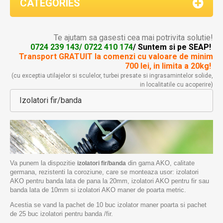
CATEGORIES
Te ajutam sa gasesti cea mai potrivita solutie!
0724 239 143/ 0722 410 174
/ Suntem si pe SEAP!
Transport GRATUIT la comenzi
cu valoare de minim
700 lei, in limita a 20kg!
(cu exceptia utilajelor si sculelor, turbei presate si ingrasamintelor solide,
in localitatile cu acoperire)
Izolatori fir/banda
Va punem la dispozitie
din gama AKO, calitate
izolatori fir/banda
germana, rezistenti la coroziune, care se monteaza usor: izolatori
AKO pentru banda lata de pana la 20mm, izolatori AKO pentru fir sau
banda lata de 10mm si izolatori AKO maner de poarta metric.
Acestia se vand la pachet de 10 buc izolator maner poarta si pachet
de 25 buc izolatori pentru banda /fir.