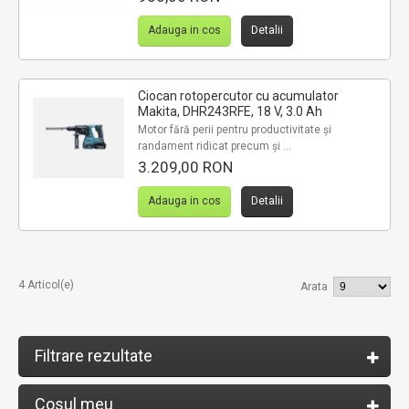
Adauga in cos
Detalii
Ciocan rotopercutor cu acumulator
Makita, DHR243RFE, 18 V, 3.0 Ah
Motor fără perii pentru productivitate și
randament ridicat precum și ...
3.209,00 RON
Adauga in cos
Detalii
4 Articol(e)
Arata
Filtrare rezultate
Cosul meu