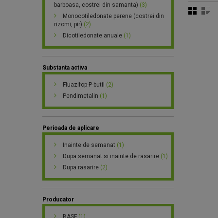
barboasa, costrei din samanta)
(3)
Monocotiledonate perene (costrei din
rizomi, pir)
(2)
Dicotiledonate anuale
(1)
Substanta activa
Fluazifop-P-butil
(2)
Pendimetalin
(1)
Perioada de aplicare
Inainte de semanat
(1)
Dupa semanat si inainte de rasarire
(1)
Dupa rasarire
(2)
Producator
BASF
(1)