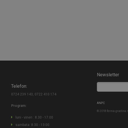
Newsletter
Telefon:
0724 239 143, 0722 410 174
ANPC
Program:
© 2018 ferma-gradina.ro
luni - vineri : 8.30 - 17.00
sambata: 8.30 - 13.00