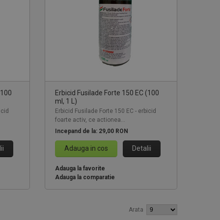
(100
Erbicid Fusilade Forte 150 EC (100
ml, 1 L)
icid
Erbicid Fusilade Forte 150 EC - erbicid
foarte activ, ce actionea...
Incepand de la:
29,00 RON
ii
Adauga in cos
Detalii
Adauga la favorite
Adauga la comparatie
Arata