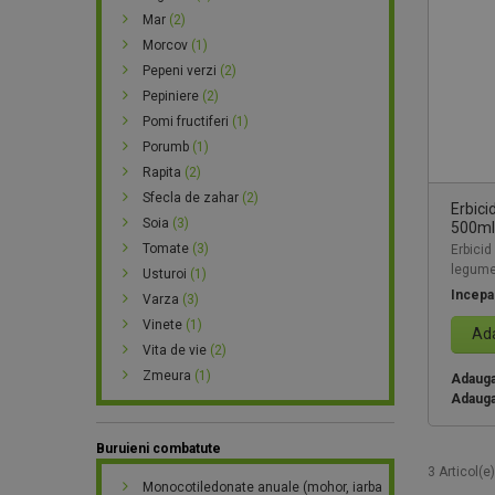
Mar
(2)
Morcov
(1)
Pepeni verzi
(2)
Pepiniere
(2)
Pomi fructiferi
(1)
Porumb
(1)
Rapita
(2)
Sfecla de zahar
(2)
Erbici
Soia
(3)
500ml,
Tomate
(3)
Erbicid
legume,
Usturoi
(1)
Incepa
Varza
(3)
Vinete
(1)
Ada
Vita de vie
(2)
Zmeura
(1)
Adauga 
Adauga
Buruieni combatute
3 Articol(e)
Monocotiledonate anuale (mohor, iarba