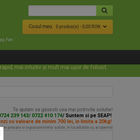
Cosul meu:
0 produs(e) -
0,00 RON
ay, Fan
id, mai intuitiv și mult mai ușor de folosit.
Te ajutam sa gasesti cea mai potrivita solutie!
0724 239 143/ 0722 410 174
/ Suntem si pe SEAP!
enzi
cu valoare de minim 700 lei, in limita a 20kg!
turbei presate si ingrasamintelor solide, in localitatile cu acoperire)