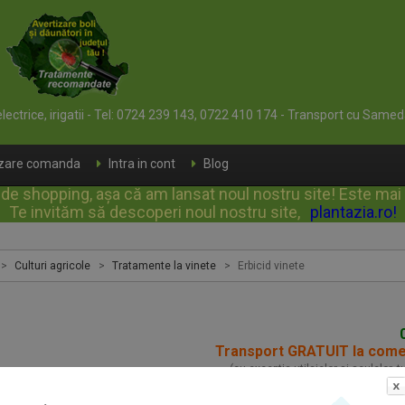
 electrice, irigatii - Tel: 0724 239 143, 0722 410 174 - Transport cu Samed
izare comanda
Intra in cont
Blog
e shopping, așa că am lansat noul nostru site! Este mai rap
Te invităm să descoperi noul nostru site,
plantazia.ro
!
>
Culturi agricole
>
Tratamente la vinete
>
Erbicid vinete
Transport GRATUIT la com
(cu exceptia utilajelor si sculelor, 
d vinete