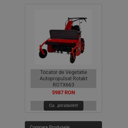
Motocoa
Tocator de Vegetatie
Autopropulsat Rotakt
C
ROTX663
5987 RON
Cumpara acum!
Compara Produsele