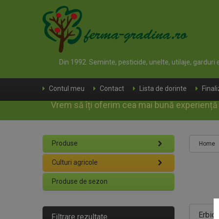
Din 1992. Seminte, pesticide, unelte, utilaje, garduri
Contul meu
Contact
Lista de dorinte
Final
Vrem să îți oferim cea mai bună experiență d
Produse
Home
Culturi agricole
Produse de sezon
Erbici
Filtrare rezultate