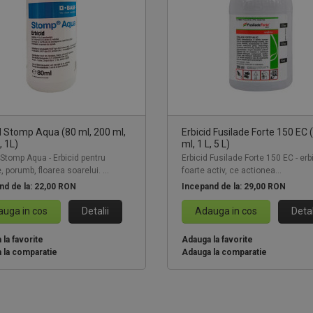
d Stomp Aqua (80 ml, 200 ml,
Erbicid Fusilade Forte 150 EC 
 1L)
ml, 1 L, 5 L)
 Stomp Aqua - Erbicid pentru
Erbicid Fusilade Forte 150 EC - erb
 porumb, floarea soarelui. ...
foarte activ, ce actionea...
nd de la:
22,00 RON
Incepand de la:
29,00 RON
uga in cos
Detalii
Adauga in cos
Detal
la favorite
Adauga la favorite
 la comparatie
Adauga la comparatie