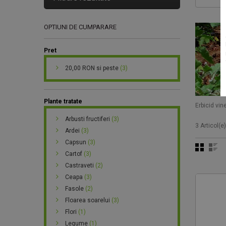
OPTIUNI DE CUMPARARE
Pret
20,00 RON
si peste
(3)
Plante tratate
Erbicid vin
Arbusti fructiferi
(3)
3 Articol(e)
Ardei
(3)
Capsun
(3)
Cartof
(3)
Castraveti
(2)
Ceapa
(3)
Fasole
(2)
Floarea soarelui
(3)
Flori
(1)
Legume
(1)