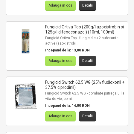
Adauga in cos
Detalii
Fungicid Ortiva Top (200g/l azoxistrobin si
125g/l difenoconazol) (10ml, 100ml)
Fungicid Ortiva Top - fungicid cu 2 substante
active (azoxistrobi...
Incepand de la:
13,00 RON
Adauga in cos
Detalii
Fungicid Switch 62.5 WG (25% fludioxonil +
37.5% ciprodinil)
Fungicid Switch 62.5 WG - combate putregaiul la
vita de vie, pomi...
Incepand de la:
14,00 RON
Adauga in cos
Detalii