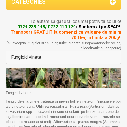
CATEGORIES
Te ajutam sa gasesti cea mai potrivita solutie!
0724 239 143/ 0722 410 174
/ Suntem si pe SEAP!
Transport GRATUIT la comenzi
cu valoare de minim
700 lei, in limita a 20kg!
(cu exceptia utilajelor si sculelor, turbei presate si ingrasamintelor solide,
in localitatile cu acoperire)
Fungicid vinete
Fungicid vinete
Fungicidele la vinete trateaza si previn bolile vinetelor. Principalele boli
ale vinetelor sunt:
Ofilirea vasculara - Fuzarioza (
Verticilium dahliae
si Fusarium spp. - frecventa in sere si solarii; pe frunze apar zone de
ingalbenire care se extind, ramanand doar nervurile verzi. Frunzele se
ofilesc, se rasucesc si cad).
Alternarioza - ptarea neagra
(Alternaria
solani - pe frunzele si vinetele apropiate de sol apar pete brune, apoi