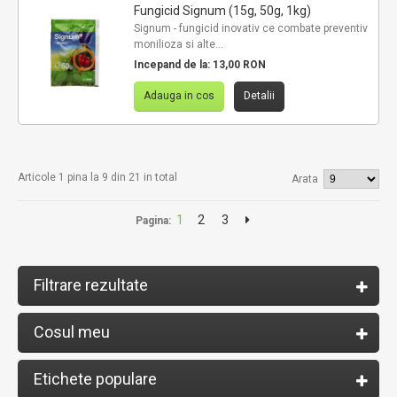
Fungicid Signum (15g, 50g, 1kg)
Signum - fungicid inovativ ce combate preventiv
monilioza si alte...
Incepand de la:
13,00 RON
Adauga in cos
Detalii
Articole 1 pina la 9 din 21 in total
Arata
1
2
3
Pagina:
Filtrare rezultate
Cosul meu
Etichete populare