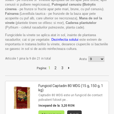
cenusii si pulbere negricioasa),
Putregaiul cenusiu (Botrytis
cinerea
- pe frunze si fructe apar pete mari, brune, cu puf cenusiu).
Fainarea
(Leveillula taurica - pe frunzele de la baza apar pete
acoperite cu puf alb, care ulterior se necrozeaza),
Mana de sol la
vinete
(plantele tinere se ofilesc si mor),
Caderea plantutelor
(Pythium - coletul rasadurilor putrezeste, planta cade).
Fungicidele la vinete se aplica atat in sol, inainte de plantarea
rasadurilor, cat si pe vegetatie.
Dezinfectia solului
este extrem de
importanta in tratarea bolilor la vinete, deoarece ciupercile si bacteriile
se gasesc in sol si de acolo reinfecteaza cultura.
Articole 1 pina la 9 din 21 in total
Arata
1
2
3
Pagina:
Fungicid Captadin 80 WDG (15 g, 150 g, 1
kg)
Captadin 80 WDG este un fungicid de contact
polivalent folosit pe...
Incepand de la:
3,20 RON