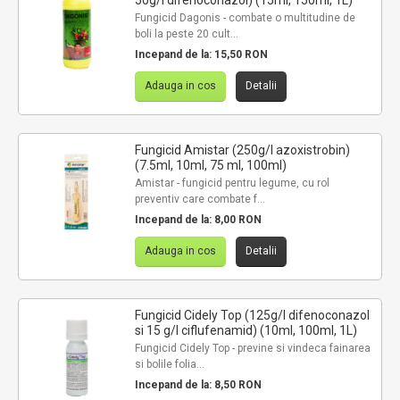
50g/l difenoconazol) (15ml, 150ml, 1L)
Fungicid Dagonis - combate o multitudine de
boli la peste 20 cult...
Incepand de la:
15,50 RON
Adauga in cos
Detalii
Fungicid Amistar (250g/l azoxistrobin)
(7.5ml, 10ml, 75 ml, 100ml)
Amistar - fungicid pentru legume, cu rol
preventiv care combate f...
Incepand de la:
8,00 RON
Adauga in cos
Detalii
Fungicid Cidely Top (125g/l difenoconazol
si 15 g/l ciflufenamid) (10ml, 100ml, 1L)
Fungicid Cidely Top - previne si vindeca fainarea
si bolile folia...
Incepand de la:
8,50 RON