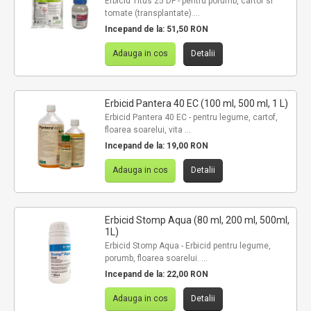
Erbicid Titus 25 DF - pentru porumb, cartof si
tomate (transplantate)....
Incepand de la:
51,50 RON
Adauga in cos
Detalii
Erbicid Pantera 40 EC (100 ml, 500 ml, 1 L)
Erbicid Pantera 40 EC - pentru legume, cartof,
floarea soarelui, vita ...
Incepand de la:
19,00 RON
Adauga in cos
Detalii
Erbicid Stomp Aqua (80 ml, 200 ml, 500ml,
1L)
Erbicid Stomp Aqua - Erbicid pentru legume,
porumb, floarea soarelui. ...
Incepand de la:
22,00 RON
Adauga in cos
Detalii