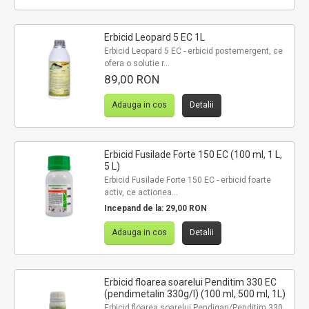
Erbicid Leopard 5 EC 1L
Erbicid Leopard 5 EC - erbicid postemergent, ce
ofera o solutie r...
89,00 RON
Adauga in cos
Detalii
Erbicid Fusilade Forte 150 EC (100 ml, 1 L,
5 L)
Erbicid Fusilade Forte 150 EC - erbicid foarte
activ, ce actionea...
Incepand de la:
29,00 RON
Adauga in cos
Detalii
Erbicid floarea soarelui Penditim 330 EC
(pendimetalin 330g/l) (100 ml, 500 ml, 1L)
Erbicid floarea soarelui Pendigan/Penditim 330