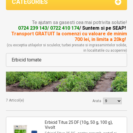
CATEGORIES
Te ajutam sa gasesti cea mai potrivita solutie!
0724 239 143/ 0722 410 174
/ Suntem si pe SEAP!
Transport GRATUIT la comenzi
cu valoare de minim
700 lei, in limita a 20kg!
(cu exceptia utilajelor si sculelor, turbei presate si ingrasamintelor solide,
in localitatile cu acoperire)
Erbicid tomate
7 Articol(e)
Arata
Erbicid Titus 25 DF (10g, 50 g, 100 g),
Vivolt