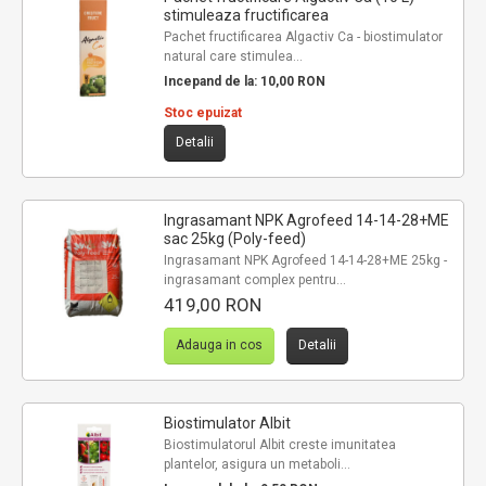
stimuleaza fructificarea
Pachet fructificarea Algactiv Ca - biostimulator
natural care stimulea...
Incepand de la:
10,00 RON
Stoc epuizat
Detalii
Ingrasamant NPK Agrofeed 14-14-28+ME
sac 25kg (Poly-feed)
Ingrasamant NPK Agrofeed 14-14-28+ME 25kg -
ingrasamant complex pentru...
419,00 RON
Adauga in cos
Detalii
Biostimulator Albit
Biostimulatorul Albit creste imunitatea
plantelor, asigura un metaboli...