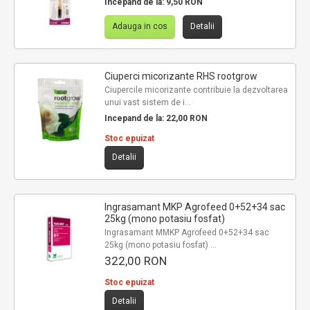
Incepand de la:
9,50 RON
Adauga in cos
Detalii
Ciuperci micorizante RHS rootgrow
Ciupercile micorizante contribuie la dezvoltarea
unui vast sistem de i...
Incepand de la:
22,00 RON
Stoc epuizat
Detalii
Ingrasamant MKP Agrofeed 0+52+34 sac
25kg (mono potasiu fosfat)
Ingrasamant MMKP Agrofeed 0+52+34 sac
25kg (mono potasiu fosfat) ...
322,00 RON
Stoc epuizat
Detalii