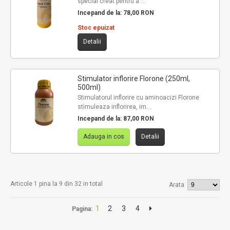
special creat pentru a ...
Incepand de la:
78,00 RON
Stoc epuizat
Detalii
Stimulator inflorire Florone (250ml,
500ml)
Stimulatorul inflorire cu aminoacizi Florone
stimuleaza inflorirea, im...
Incepand de la:
87,00 RON
Adauga in cos
Detalii
Articole 1 pina la 9 din 32 in total
Arata
1
2
3
4
Pagina: