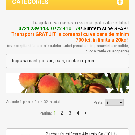
CATEGORIES
Te ajutam sa gasesti cea mai potrivita solutie!
0724 239 143/ 0722 410 174
/ Suntem si pe SEAP!
Transport GRATUIT la comenzi
cu valoare de minim
700 lei, in limita a 20kg!
(cu exceptia utilajelor si sculelor, turbei presate si ingrasamintelor solide,
in localitatile cu acoperire)
Ingrasamant piersic, cais, nectarin, prun
Articole 1 pina la 9 din 32 in total
Arata
1
2
3
4
Pagina:
Pachet fructificare Algactiv Ca (10 L) -