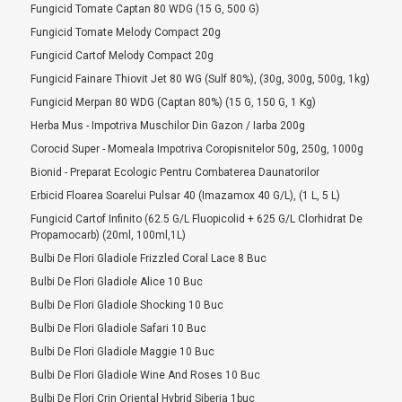
Fungicid Tomate Captan 80 WDG (15 G, 500 G)
Fungicid Tomate Melody Compact 20g
Fungicid Cartof Melody Compact 20g
Fungicid Fainare Thiovit Jet 80 WG (sulf 80%), (30g, 300g, 500g, 1kg)
Fungicid Merpan 80 WDG (Captan 80%) (15 G, 150 G, 1 Kg)
Herba Mus - Impotriva Muschilor Din Gazon / Iarba 200g
Corocid Super - Momeala Impotriva Coropisnitelor 50g, 250g, 1000g
Bionid - Preparat Ecologic Pentru Combaterea Daunatorilor
Erbicid Floarea Soarelui Pulsar 40 (imazamox 40 G/l), (1 L, 5 L)
Fungicid Cartof Infinito (62.5 G/l Fluopicolid + 625 G/l Clorhidrat De
Propamocarb) (20ml, 100ml,1L)
Bulbi De Flori Gladiole Frizzled Coral Lace 8 Buc
Bulbi De Flori Gladiole Alice 10 Buc
Bulbi De Flori Gladiole Shocking 10 Buc
Bulbi De Flori Gladiole Safari 10 Buc
Bulbi De Flori Gladiole Maggie 10 Buc
Bulbi De Flori Gladiole Wine And Roses 10 Buc
Bulbi De Flori Crin Oriental Hybrid Siberia 1buc