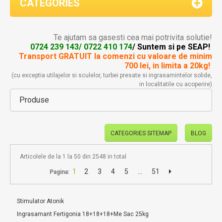
CATEGORIES
Te ajutam sa gasesti cea mai potrivita solutie!
0724 239 143/ 0722 410 174
/ Suntem si pe SEAP!
Transport GRATUIT la comenzi
cu valoare de minim
700 lei, in limita a 20kg!
(cu exceptia utilajelor si sculelor, turbei presate si ingrasamintelor solide,
in localitatile cu acoperire)
Produse
CATEGORIES SITEMAP
BLOG
Articolele de la 1 la 50 din 2548 in total
1
2
3
4
5
...
51
Pagina:
Stimulator Atonik
Ingrasamant Fertigonia 18+18+18+Me Sac 25kg