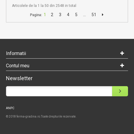
Articolele de la 1 la 50 din 2548 in total
1
2
3
4
5
...
51
Pagina:
Informatii
Contul meu
Newsletter
ANPC
© 2018 ferma-gradina.ro.Toate drepturile rezervate.