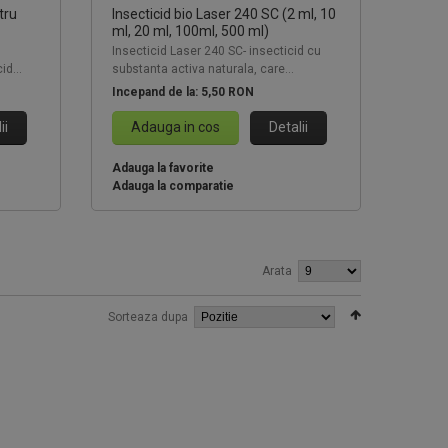
tru
Insecticid bio Laser 240 SC (2 ml, 10
ml, 20 ml, 100ml, 500 ml)
Insecticid Laser 240 SC- insecticid cu
id...
substanta activa naturala, care...
Incepand de la:
5,50 RON
ii
Adauga in cos
Detalii
Adauga la favorite
Adauga la comparatie
Arata
Sorteaza dupa