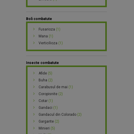
Boli combatute
Fusarioza
(1)
Mana
(1)
Verticilioza
(1)
Insecte combatute
Afide
(5)
Buha
(2)
Carabusul de mai
(1)
Coropisnite
(2)
Cotar
(1)
Gandaci
(1)
Gandacul din Colorado
(2)
Gargarite
(2)
Minieri
(5)