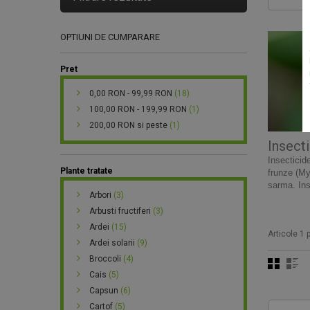
OPTIUNI DE CUMPARARE
Pret
0,00 RON
-
99,99 RON
(18)
100,00 RON
-
199,99 RON
(1)
200,00 RON
si peste
(1)
Insect
Insecticid
Plante tratate
frunze (M
sarma.
In
Arbori
(3)
Arbusti fructiferi
(3)
Ardei
(15)
Articole 1 p
Ardei solarii
(9)
Broccoli
(4)
Cais
(5)
Capsun
(6)
Cartof
(5)