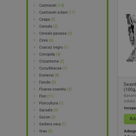
Castraveti
(14)
Castraveti solarii
(11)
Ceapa
(5)
Cereale
(2)
Cereale paioase
(3)
Cires
(6)
Coacaz negru
(1)
Conopida
(4)
Crizanteme
(2)
Cucurbitacee
(1)
Dovlecei
(8)
Fasole
(5)
Dezin
(100g,
Floarea soarelui
(3)
Basami
Flori
(11)
solului
Floricultura
(1)
Incepa
Garoafe
(3)
Gazon
(2)
Ada
Gerbera sera
(1)
Adauga 
Grau
(3)