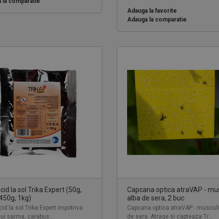
 la comparatie
Adauga la favorite
Adauga la comparatie
icid la sol Trika Expert (50g,
Capcana optica atraVAP - mus
450g, 1kg)
alba de sera, 2 buc
cid la sol Trika Expert impotriva
Capcana optica atraVAP - musculi
ui sarma, carabus...
de sera. Atrage si capteaza Tr...