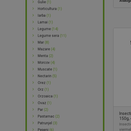
Adauga
Gulie
(1)
Horticultura
(1)
Iarba
(1)
Lamai
(1)
Legume
(14)
Legume sera
(11)
Mar
(8)
Mazare
(4)
Menta
(2)
Morcov
(4)
Muscate
(1)
Nectarin
(5)
Orez
(1)
Orz
(1)
Orzoaica
(1)
Ovaz
(1)
Par
(2)
Insect
Pastarnac
(2)
150g, 
Patrunjel
(3)
Insecti
viermel
Pepeni
(6)