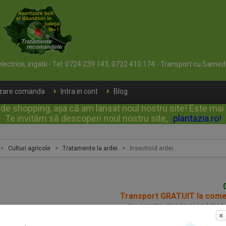
 electrice, irigatii - Tel: 0724 239 143, 0722 410 174 - Transport cu Samed
izare comanda
Intra in cont
Blog
e shopping, așa că am lansat noul nostru site! Este mai rap
Te invităm să descoperi noul nostru site,
plantazia.ro
!
>
Culturi agricole
>
Tratamente la ardei
>
Insecticid ardei
Transport GRATUIT la com
(cu exceptia utilajelor si sculelor, 
icid ardei