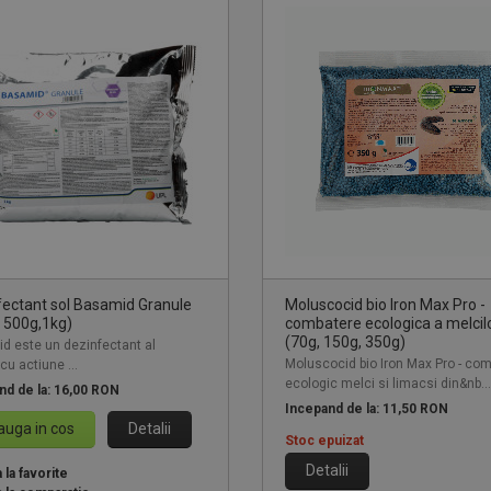
fectant sol Basamid Granule
Moluscocid bio Iron Max Pro -
 500g,1kg)
combatere ecologica a melcil
(70g, 150g, 350g)
d este un dezinfectant al
Moluscocid bio Iron Max Pro - co
 cu actiune ...
ecologic melci si limacsi din&nb...
nd de la:
16,00 RON
Incepand de la:
11,50 RON
uga in cos
Detalii
Stoc epuizat
Detalii
la favorite