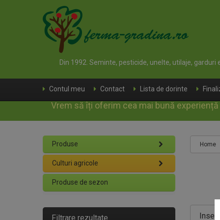
Din 1992. Seminte, pesticide, unelte, utilaje, garduri
Contul meu
Contact
Lista de dorinte
Final
Vrem să îți oferim cea mai bună experiență d
Produse
Home
Culturi agricole
Produse de sezon
Insect
Filtrare rezultate