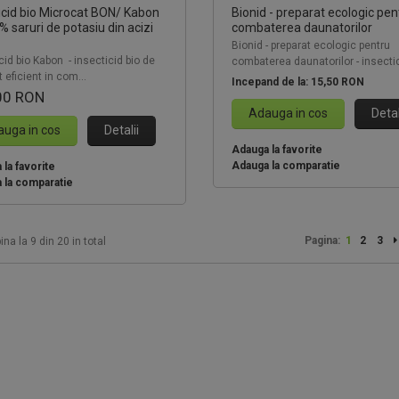
icid bio Microcat BON/ Kabon
Bionid - preparat ecologic pen
% saruri de potasiu din acizi
combaterea daunatorilor
Bionid - preparat ecologic pentru
cid bio Kabon - insecticid bio de
combaterea daunatorilor - insectic
 eficient in com...
Incepand de la:
15,50 RON
00 RON
Adauga in cos
Detal
uga in cos
Detalii
Adauga la favorite
Adauga la comparatie
la favorite
 la comparatie
Pagina:
1
2
3
ina la 9 din 20 in total