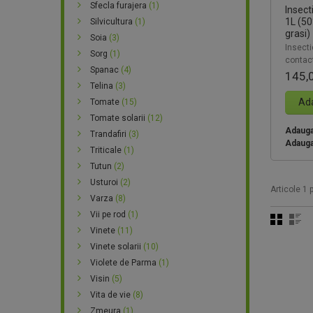
Sfecla furajera
(1)
Insect
1L (50
Silvicultura
(1)
grasi)
Soia
(3)
Insecti
Sorg
(1)
contact
Spanac
(4)
145,
Telina
(3)
Ada
Tomate
(15)
Tomate solarii
(12)
Adauga 
Trandafiri
(3)
Adauga
Triticale
(1)
Tutun
(2)
Usturoi
(2)
Articole 1 p
Varza
(8)
Vii pe rod
(1)
Vinete
(11)
Vinete solarii
(10)
Violete de Parma
(1)
Visin
(5)
Vita de vie
(8)
Zmeura
(1)