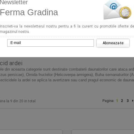
Newsletter
Ferma Gradina
Inscrieti-va la newsletterul nostru pentru a fi la curent cu promotiile oferite d
magazinul nostru.
Aboneaza-te
icid ardei
ele din aceasta categorie sunt destinate combaterii daunatorilor care ataca arde
yzus persicae),
Omida fructelor (Helicoverpa armigera),
Buha semanaturilor (A
secticidele la ardei se aplica la avertizare sau cand pragul economic de dauna
Pagina:
1
2
3
ina la 9 din 20 in total