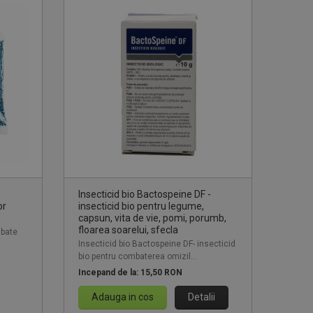
Insecticid bio Bactospeine DF -
or
insecticid bio pentru legume,
capsun, vita de vie, pomi, porumb,
floarea soarelui, sfecla
mbate
Insecticid bio Bactospeine DF- insecticid
bio pentru combaterea omizil...
Incepand de la:
15,50 RON
Adauga in cos
Detalii