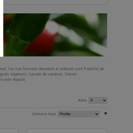
e
iul. Cei mai frecventi daunatori ai ardeiului sunt:
Paduchii de
grotis segetum),
Larvele de carabusi,
Viermii
re este depasit.
Arata
Sorteaza dupa