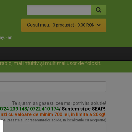
Cosul meu:
0 produs(e) -
0,00 RON
ay, Fan
id, mai intuitiv și mult mai ușor de folosit.
Te ajutam sa gasesti cea mai potrivita solutie!
0724 239 143/ 0722 410 174
/ Suntem si pe SEAP!
enzi
cu valoare de minim 700 lei, in limita a 20kg!
turbei presate si ingrasamintelor solide, in localitatile cu acoperire)