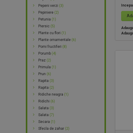
Incepa
Pepeni verzi
(3)
Pepiniere
(2)
Ada
Petunia
(1)
Piersic
(5)
Adauga 
Plante cu flori
(1)
Adauga
Plante ornamentale
(6)
Pomi fructiferi
(8)
Porumb
(4)
Praz
(2)
Primula
(1)
Prun
(6)
Rapita
(3)
Rapita
(2)
Ridiche neagra
(1)
Ridichi
(6)
Salata
(3)
Salata
(7)
Secara
(1)
Sfecla de zahar
(2)