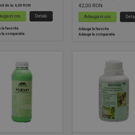
42,00 RON
nd de la:
6,00 RON
uga in cos
Detalii
Adauga in cos
Detal
la favorite
Adauga la favorite
 la comparatie
Adauga la comparatie