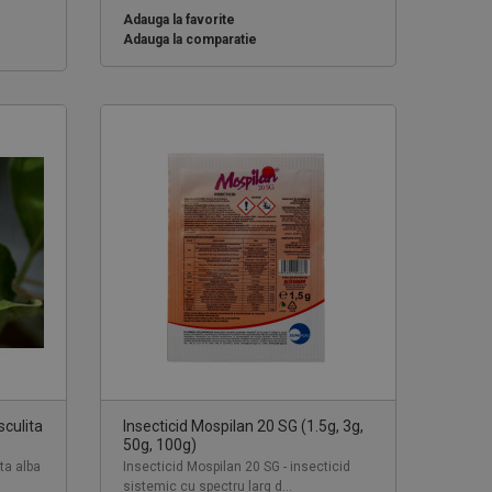
Adauga la favorite
Adauga la comparatie
culita
Insecticid Mospilan 20 SG (1.5g, 3g,
50g, 100g)
ta alba
Insecticid Mospilan 20 SG - insecticid
sistemic cu spectru larg d...