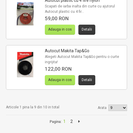
Autocut plastic cu 4 fire nylon
Scapati de iarba inalta din curte cu ajutorul
Autocut plastic cu 4 fir...
59,00 RON
Adauga in cos
Detalii
Autocut Makita Tap&Go
Alegeti Autocut Makita Tap&Go pentru o curte
ingrijita!
122,00 RON
Adauga in cos
Detalii
Articole 1 pina la 9 din 10 in total
Arata
1
2
Pagina: