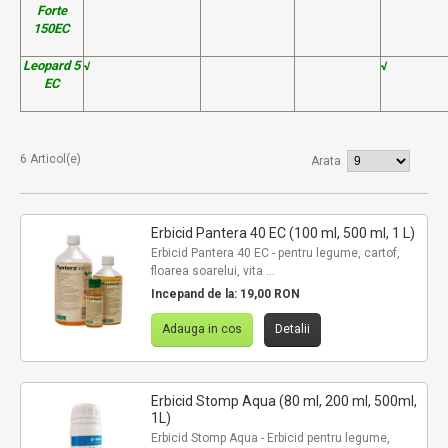
Forte
150EC
Leopard 5
√
√
EC
6 Articol(e)
Arata
Erbicid Pantera 40 EC (100 ml, 500 ml, 1 L)
Erbicid Pantera 40 EC - pentru legume, cartof,
floarea soarelui, vita ...
Incepand de la:
19,00 RON
Adauga in cos
Detalii
Erbicid Stomp Aqua (80 ml, 200 ml, 500ml,
1L)
Erbicid Stomp Aqua - Erbicid pentru legume,