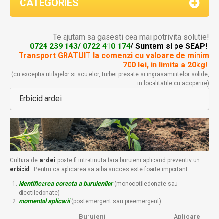
CATEGORIES
Te ajutam sa gasesti cea mai potrivita solutie!
0724 239 143/ 0722 410 174
/ Suntem si pe SEAP!
Transport GRATUIT la comenzi
cu valoare de minim
700 lei, in limita a 20kg!
(cu exceptia utilajelor si sculelor, turbei presate si ingrasamintelor solide,
in localitatile cu acoperire)
Erbicid ardei
ardei
Cultura de
poate fi intretinuta fara buruieni aplicand preventiv un
erbicid
. Pentru ca aplicarea sa aiba succes este foarte important:
identificarea corecta a buruienilor
(monocotiledonate sau
dicotiledonate)
momentul aplicarii
(postemergent sau preemergent)
Buruieni
Aplicare