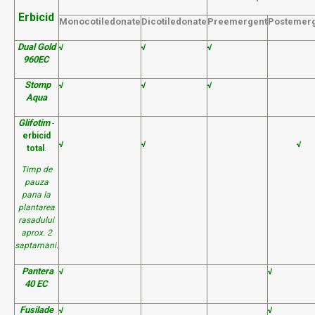
Erbicid
Monocotiledonate
Dicotiledonate
Preemergent
Postemer
Dual Gold
√
√
√
960EC
Stomp
√
√
√
Aqua
Glifotim
-
erbicid
√
√
√
total
.
Timp de
pauza
pana la
plantarea
rasadului
aprox. 2
saptamani.
Pantera
√
√
40 EC
Fusilade
√
√