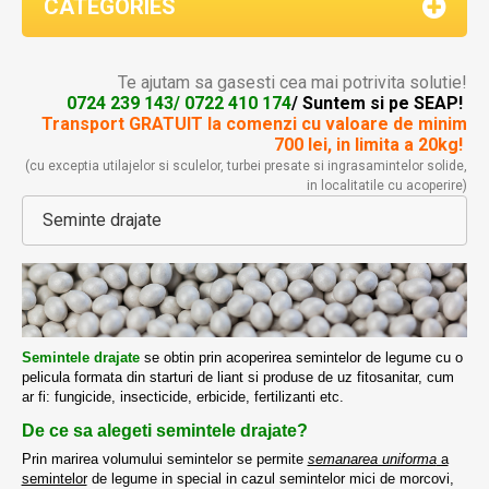
CATEGORIES
Te ajutam sa gasesti cea mai potrivita solutie!
0724 239 143/ 0722 410 174
/ Suntem si pe SEAP!
Transport GRATUIT la comenzi
cu valoare de minim
700 lei, in limita a 20kg!
(cu exceptia utilajelor si sculelor, turbei presate si ingrasamintelor solide,
in localitatile cu acoperire)
Seminte drajate
Semintele drajate
se obtin prin acoperirea semintelor de legume cu o
pelicula formata din starturi de liant si produse de uz fitosanitar, cum
ar fi: fungicide, insecticide, erbicide, fertilizanti etc.
De ce sa alegeti semintele drajate?
Prin marirea volumului semintelor se permite
semanarea uniforma
a
semintelor
de legume in special in cazul semintelor mici de morcovi,