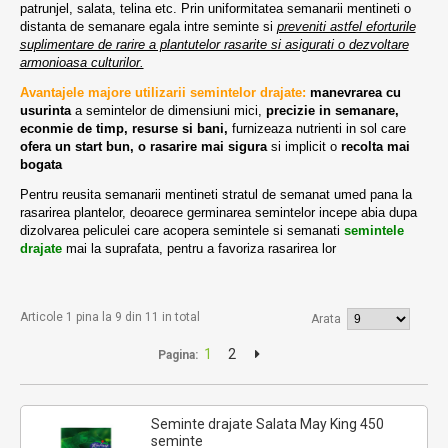
patrunjel, salata, telina etc. Prin uniformitatea semanarii mentineti o
distanta de semanare egala intre seminte si
preveniti astfel eforturile
suplimentare de rarire a plantutelor rasarite si asigurati o dezvoltare
armonioasa culturilor.
Avantajele majore utilizarii semintelor drajate:
manevrarea cu
usurinta
a semintelor de dimensiuni mici,
precizie in semanare,
econmie de timp, resurse si bani,
furnizeaza nutrienti in sol care
ofera un
start bun, o rasarire mai sigura
si implicit o
recolta mai
bogata
Pentru reusita semanarii mentineti stratul de semanat umed pana la
rasarirea plantelor, deoarece germinarea semintelor incepe abia dupa
dizolvarea peliculei care acopera semintele si
semanati
semintele
drajate
mai la suprafata, pentru a favoriza rasarirea lor
Articole 1 pina la 9 din 11 in total
Arata
1
2
Pagina:
Seminte drajate Salata May King 450
seminte