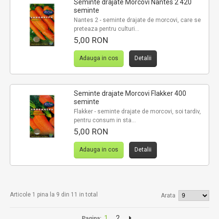
Seminte drajate Morcovi Nantes 2 420
seminte
Nantes 2 - seminte drajate de morcovi, care se
preteaza pentru culturi...
5,00 RON
Adauga in cos
Detalii
Seminte drajate Morcovi Flakker 400
seminte
Flakker - seminte drajate de morcovi, soi tardiv,
pentru consum in sta...
5,00 RON
Adauga in cos
Detalii
Articole 1 pina la 9 din 11 in total
Arata
1
2
Pagina: