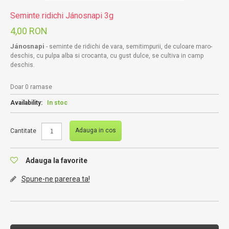
Seminte ridichi Jánosnapi 3g
4,00 RON
Jánosnapi
- seminte de ridichi de vara, semitimpurii, de culoare maro-
deschis, cu pulpa alba si crocanta, cu gust dulce, se cultiva in camp
deschis.
Doar 0 ramase
Availability:
In stoc
Adauga in cos
Cantitate
Adauga la favorite
Spune-ne parerea ta!