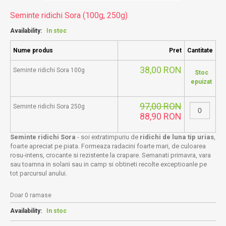
Seminte ridichi Sora (100g, 250g)
Availability:
In stoc
Nume produs
Pret
Cantitate
38,00 RON
Seminte ridichi Sora 100g
Stoc
epuizat
97,00 RON
Seminte ridichi Sora 250g
88,90 RON
Seminte ridichi Sora
- soi extratimpuriu de
ridichi de luna tip urias
,
foarte apreciat pe piata. Formeaza radacini foarte mari, de culoarea
rosu-intens, crocante si rezistente la crapare. Semanati primavra, vara
sau toamna in solarii sau in camp si obtineti recolte exceptioanle pe
tot parcursul anului.
Doar 0 ramase
Availability:
In stoc