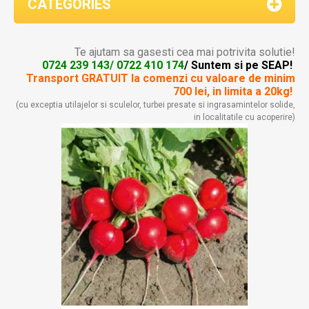
CATEGORIES
Te ajutam sa gasesti cea mai potrivita solutie!
0724 239 143/ 0722 410 174
/ Suntem si pe SEAP!
Transport GRATUIT la comenzi
cu valoare de minim
700 lei, in limita a 20kg!
(cu exceptia utilajelor si sculelor, turbei presate si ingrasamintelor solide,
in localitatile cu acoperire)