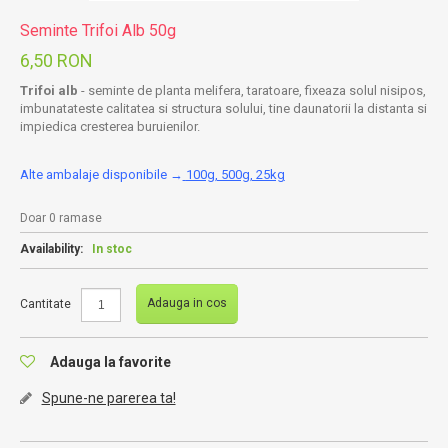
Seminte Trifoi Alb 50g
6,50 RON
Trifoi alb
- seminte de planta melifera, taratoare, fixeaza solul nisipos,
imbunatateste calitatea si structura solului, tine daunatorii la distanta si
impiedica cresterea buruienilor.
Alte ambalaje disponibile →
100g, 500g, 25kg
Doar 0 ramase
Availability:
In stoc
Adauga in cos
Cantitate
Adauga la favorite
Spune-ne parerea ta!