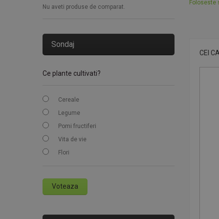
Foloseste s
Nu aveti produse de comparat.
Sondaj
CEI C
Ce plante cultivati?
Cereale
Legume
Pomi fructiferi
Vita de vie
Flori
Voteaza