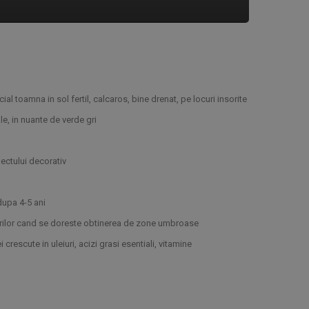
al toamna in sol fertil, calcaros, bine drenat, pe locuri insorite
le, in nuante de verde gri
pectului decorativ
upa 4-5 ani
curilor cand se doreste obtinerea de zone umbroase
 crescute in uleiuri, acizi grasi esentiali, vitamine