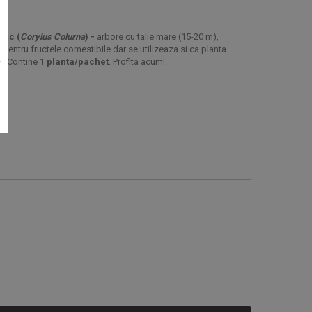
esc (
Corylus Colurna
) -
arbore cu talie mare (15-20 m),
pentru fructele comestibile dar se utilizeaza si ca planta
e
i. Contine 1
planta/pachet
. Profita acum!