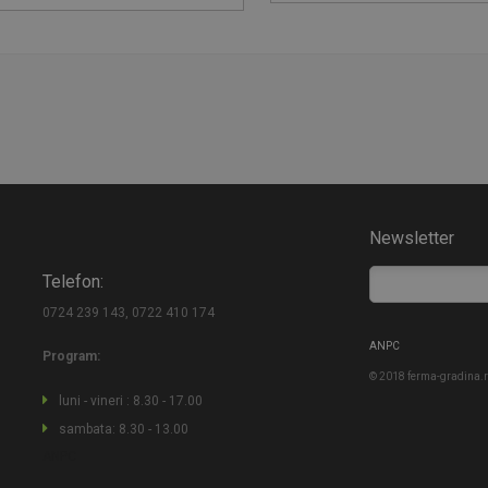
Newsletter
Telefon:
0724 239 143, 0722 410 174
ANPC
Program:
© 2018 ferma-gradina.ro
luni - vineri : 8.30 - 17.00
sambata: 8.30 - 13.00
ANPC