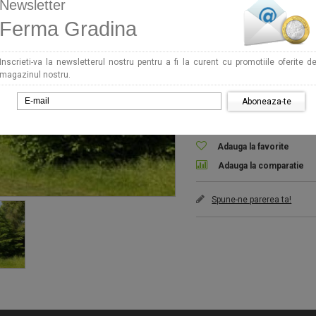
Newsletter
14,00 RON
Ferma Gradina
Arbust fructiferi Alun Turc
coroana conica, este apreciat 
Inscrieti-va la newsletterul nostru pentru a fi la curent cu promotiile oferite d
ornamentala in parcuri, gradin
magazinul nostru.
Doar 0 ramase
Aboneaza-te
Availability:
Stoc epuizat
Adauga la favorite
Adauga la comparatie
Spune-ne parerea ta!