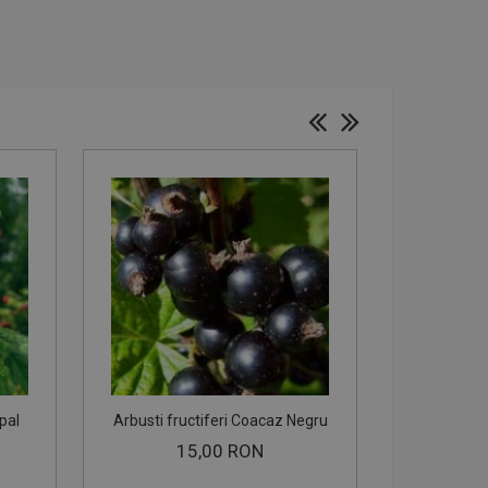
pal
Arbusti fructiferi Coacaz Negru
Arbusti f
15,00 RON
1