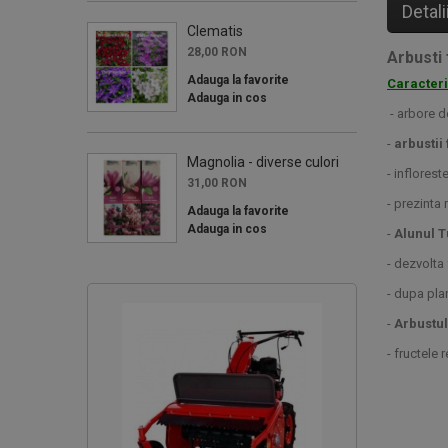
Detali
Clematis
28,00 RON
Arbusti 
Adauga la favorite
Caracteri
Adauga in cos
- arbore d
-
arbustii
Magnolia - diverse culori
- inflores
31,00 RON
- prezinta 
Adauga la favorite
Adauga in cos
-
Alunul 
- dezvolta 
- dupa pla
-
Arbustul
- fructele 