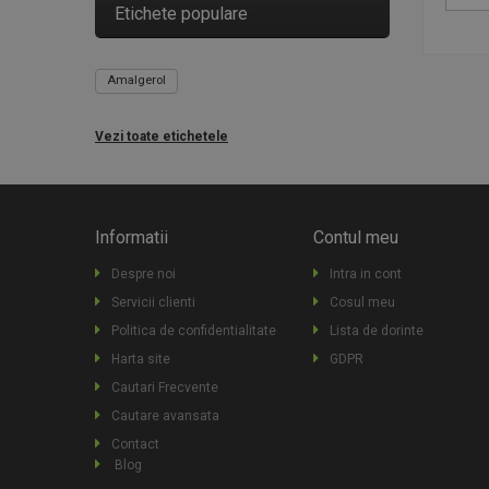
Etichete populare
Amalgerol
Vezi toate etichetele
Informatii
Contul meu
Despre noi
Intra in cont
Servicii clienti
Cosul meu
Politica de confidentialitate
Lista de dorinte
Harta site
GDPR
Cautari Frecvente
Cautare avansata
Contact
Blog