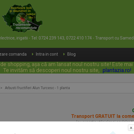
 electrice, irigatii - Tel: 0724 239 143, 0722 410 174 - Transport cu Samed
izare comanda
Intra in cont
Blog
e shopping, așa că am lansat noul nostru site! Este mai rap
Te invităm să descoperi noul nostru site,
plantazia.ro
!
>
Arbusti fructiferi Alun Turcesc - 1 planta
Transport GRATUIT la com
(cu exceptia utilajelor si sculelor, 
Arbusti fructiferi Alu