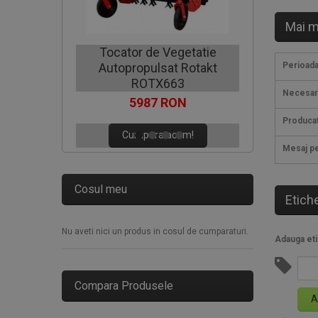
Mai m
Motocoa
Tocator de Vegetatie
Autopropulsat Rotakt
Perioada
C
ROTX663
Necesar
5987 RON
Produca
Cumpara acum!
Mesaj pe
Cosul meu
Etich
Nu aveti nici un produs in cosul de cumparaturi.
Adauga eti
Compara Produsele
A