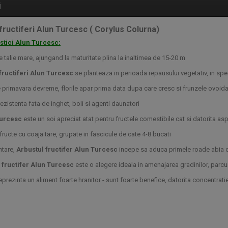
i
fructiferi Alun Turcesc ( Corylus Colurna)
stici Alun Turcesc:
e talie mare, ajungand la maturitate plina la inaltimea de 15-20 m
 fructiferi Alun Turcesc
se planteaza in perioada repausului vegetativ, in speci
te primavara devreme, florile apar prima data dupa care cresc si frunzele ovoida
rezistenta fata de inghet, boli si agenti daunatori
Turcesc
este un soi apreciat atat pentru fructele comestibile cat si datorita as
fructe cu coaja tare,
grupate in fascicule de cate 4-8 bucati
ntare,
Arbustul fructifer Alun Turcesc
incepe sa aduca primele roade abia d
 fructifer Alun Turcesc
este o alegere ideala in amenajarea gradinilor, par
reprezinta un aliment foarte hranitor - sunt foarte benefice, datorita concentratiei