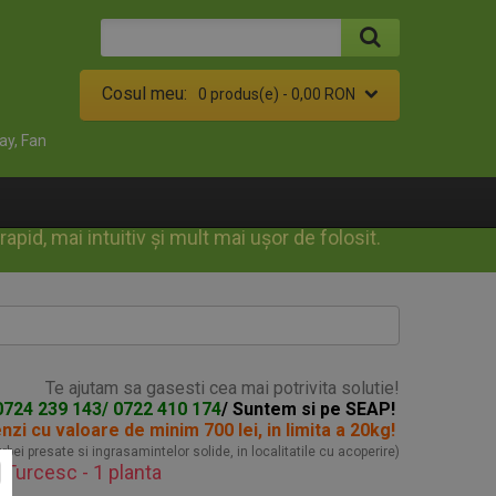
Cosul meu:
0 produs(e) -
0,00 RON
ay, Fan
id, mai intuitiv și mult mai ușor de folosit.
Te ajutam sa gasesti cea mai potrivita solutie!
0724 239 143/ 0722 410 174
/ Suntem si pe SEAP!
enzi
cu valoare de minim 700 lei, in limita a 20kg!
turbei presate si ingrasamintelor solide, in localitatile cu acoperire)
n Turcesc - 1 planta