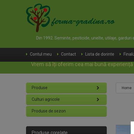
Din 1992. Seminte, pesticide, unelte, utilaje, garduri
Contul meu
Contact
Lista de dorinte
Final
Vrem să îți oferim cea mai bună experiență d
Produse
Home
Culturi agricole
Produse de sezon
Produse corelate