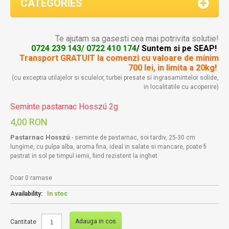
CATEGORIES
Te ajutam sa gasesti cea mai potrivita solutie!
0724 239 143/ 0722 410 174
/ Suntem si pe SEAP!
Transport GRATUIT la comenzi
cu valoare de minim
700 lei, in limita a 20kg!
(cu exceptia utilajelor si sculelor, turbei presate si ingrasamintelor solide,
in localitatile cu acoperire)
Seminte pastarnac Hosszú 2g
4,00 RON
Pastarnac Hosszú
- seminte de pastarnac, soi tardiv, 25-30 cm
lungime, cu pulpa alba, aroma fina, ideal in salate si mancare, poate fi
pastrat in sol pe timpul iernii, fiind rezistent la inghet.
Doar 0 ramase
Availability:
In stoc
Adauga in cos
Cantitate