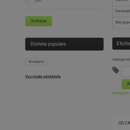
Flori
Destinat
Voteaza
Mesaj pe
Etich
Etichete populare
Adauga eti
Amalgerol
Vezi toate etichetele
A
Foloseste s
CEI C