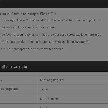
i
ristici Seminte ceapa Tisza F1:
 de ceapa Tisza F1
sunt soi de ceapa alba hibrid, tardiv si foarte productiv.
da pentru cultura anuala, prin semanare.
se face vara, cu recoltare primavara. Acest soi se preteaza la iernare in sol.
 mare, cu pulpa de culoare alba usor iute si coaja de culoare maro.
 in stare proaspata si se pastreaza foarte bine.
ulte informatii
tor
Kertimag Ungaria
 de vegetatie
Tardiv
Maro-deschis