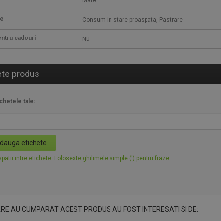
Mare
ie
Consum in stare proaspata, Pastrare
ntru cadouri
Nu
ete produs
chetele tale:
dauga etichete
patii intre etichete. Foloseste ghilimele simple (') pentru fraze.
ARE AU CUMPARAT ACEST PRODUS AU FOST INTERESATI SI DE: