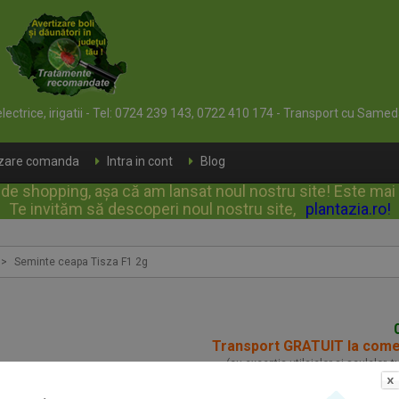
 electrice, irigatii - Tel: 0724 239 143, 0722 410 174 - Transport cu Samed
izare comanda
Intra in cont
Blog
e shopping, așa că am lansat noul nostru site! Este mai rap
Te invităm să descoperi noul nostru site,
plantazia.ro
!
>
Seminte ceapa Tisza F1 2g
Transport GRATUIT la com
(cu exceptia utilajelor si sculelor, 
Seminte ceapa Tisza