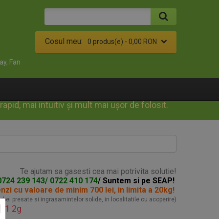
Cosul meu:
0 produs(e) -
0,00 RON
ay, Fan
id, mai intuitiv și mult mai ușor de folosit.
Te ajutam sa gasesti cea mai potrivita solutie!
0724 239 143/ 0722 410 174
/ Suntem si pe SEAP!
enzi
cu valoare de minim 700 lei, in limita a 20kg!
turbei presate si ingrasamintelor solide, in localitatile cu acoperire)
 F1 2g