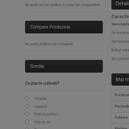
Detali
Nu aveti nici un produs in cosul de cumparaturi.
Caracte
Semintele
Compara Produsele
Se recoman
Semanarea 
Nu aveti produse de comparat.
Bulbul este
Se consuma
Sondaj
Mai m
Ce plante cultivati?
Produca
Cereale
Perioada
Legume
Pomi fructiferi
Culoare
Vita de vie
Marime