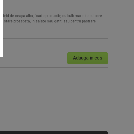
 hibrid de ceapa alba, foarte productiv, cu bulb mare de culoare
 stare proaspata, in salate sau gatit, sau pentru pastrare.
e
Seminte tomate Tomsk F1 1000
Adauga in cos
95 RON
Cumpara acum!