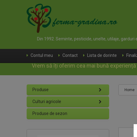
Din 1992. Seminte, pesticide, unelte, utilaje, garduri
Contul meu
Contact
Lista de dorinte
Final
Vrem să îți oferim cea mai bună experiență d
Produse
Home
Culturi agricole
Produse de sezon