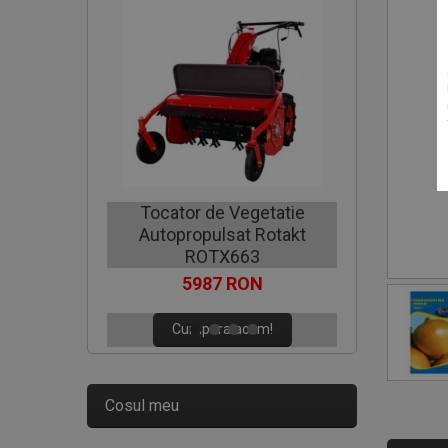
Motocoa
Tocator de Vegetatie
Autopropulsat Rotakt
C
ROTX663
5987 RON
Cumpara acum!
Cosul meu