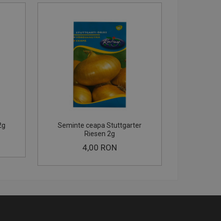
2g
Seminte ceapa Stuttgarter
Seminte 
Riesen 2g
4,00 RON