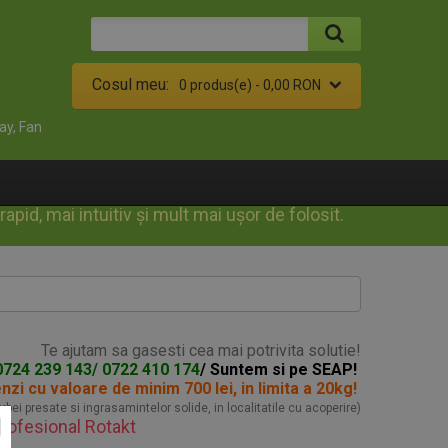
Cosul meu:
0 produs(e) -
0,00 RON
ay, Fan
id, mai intuitiv și mult mai ușor de folosit.
Te ajutam sa gasesti cea mai potrivita solutie!
0724 239 143/ 0722 410 174
/ Suntem si pe SEAP!
enzi
cu valoare de minim 700 lei, in limita a 20kg!
turbei presate si ingrasamintelor solide, in localitatile cu acoperire)
rofesional Rotakt