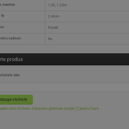
re maxima
1.05, 1.23m
fir
2.4mm
tor
Rotakt
ntru cadouri
Nu
ete produs
chetele tale:
dauga etichete
patii intre etichete. Foloseste ghilimele simple (') pentru fraze.