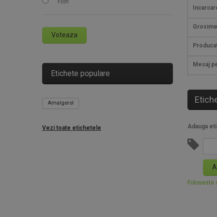
Flori
Incarca
Grosime 
Voteaza
Produca
Mesaj pe
Etichete populare
Etich
Amalgerol
Adauga eti
Vezi toate etichetele
A
Foloseste s