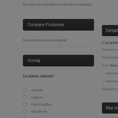
Nu aveti nici un produs in cosul de cumparaturi.
Compara Produsele
Detali
Nu aveti produse de comparat.
Caracteri
Autocutul cu 
Firul de nylo
Sondaj
Autoc
Acest
→Autocut mo
Ce plante cultivati?
→Autocut mo
Variantele 
Cereale
Legume
Pomi fructiferi
Mai m
Vita de vie