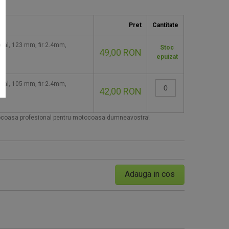
Pret
Cantitate
e
nal, 123 mm, fir 2.4mm,
Stoc
49,00 RON
epuizat
nal, 105 mm, fir 2.4mm,
42,00 RON
Seminte tomate Tomsk F1 1000
95 RON
coasa profesional pentru motocoasa dumneavostra!
Cumpara acum!
Adauga in cos