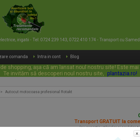
 electrice, irigatii - Tel: 0724 239 143, 0722 410 174 - Transport cu Samed
izare comanda
Intra in cont
Blog
e shopping, așa că am lansat noul nostru site! Este mai rap
Te invităm să descoperi noul nostru site,
plantazia.ro
!
>
Autocut motocoasa profesional Rotakt
Transport GRATUIT la com
(cu exceptia utilajelor si sculelor, 
Autocut motocoasa p