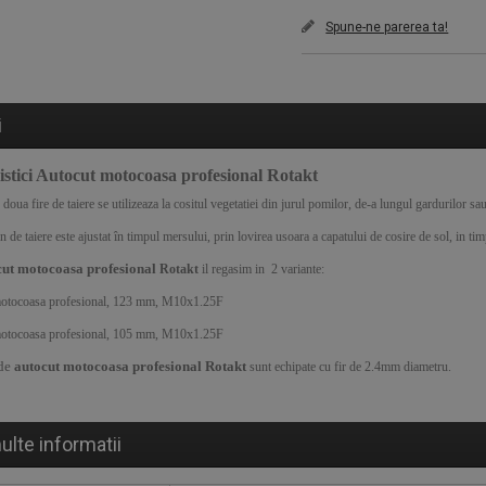
Spune-ne parerea ta!
i
stici
Autocut motocoasa profesional Rotakt
doua fire de taiere se utilizeaza la cositul vegetatiei din jurul pomilor, de-a lungul gardurilor sau
n de taiere este ajustat în timpul mersului, prin lovirea usoara a capatului de cosire de sol, in t
ut motocoasa profesional
Rotakt
il regasim in 2 variante:
tocoasa profesional, 123 mm, M10x1.25F
tocoasa profesional, 105 mm, M10x1.25F
de
autocut motocoasa profesional Rotakt
sunt echipate cu fir de 2.4mm diametru.
ulte informatii