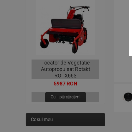
Motocoa
Tocator de Vegetatie
Autopropulsat Rotakt
C
ROTX663
5987 RON
Cumpara acum!
Cosul meu