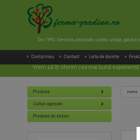
Din 1992. Seminte, pesticide, unelte, utilaje, garduri
Contul meu
Contact
Lista de dorinte
Final
Vrem să îți oferim cea mai bună experiență d
Produse
Home
Culturi agricole
Produse de sezon