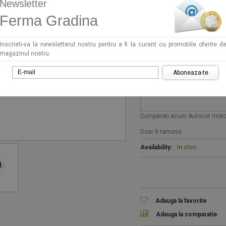
Newsletter
Availability:
In stoc
Ferma Gradina
Nume produs
Inscrieti-va la newsletterul nostru pentru a fi la curent cu promotiile oferite d
Autocut motocoasa profesio
magazinul nostru.
M10x1.25F
Aboneaza-te
Autocut motocoasa profesio
sa Dac 210 2T, 1.7 CP
Seminte ardei Whitney F1 500
M10x1.25F
379 RON
93 RON
Cumparati acum Autocut moto
umpara acum!
Cumpara acum!
Doar 0 ramase
Availability:
In stoc
Adauga la favorite
Adauga la comparatie