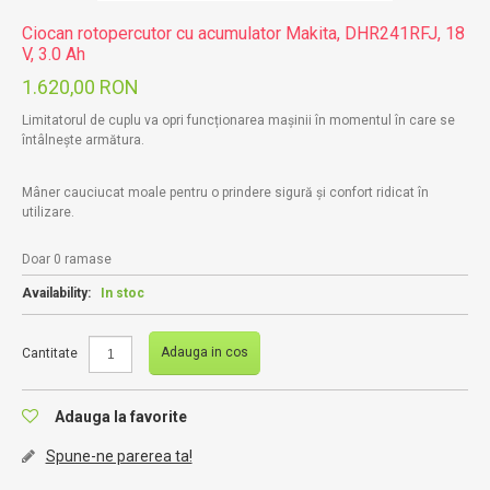
Ciocan rotopercutor cu acumulator Makita, DHR241RFJ, 18
V, 3.0 Ah
1.620,00 RON
Limitatorul de cuplu va opri funcționarea mașinii în momentul în care se
întâlnește armătura.
Mâner cauciucat moale pentru o prindere sigură și confort ridicat în
utilizare.
Doar 0 ramase
Availability:
In stoc
Adauga in cos
Cantitate
Adauga la favorite
Spune-ne parerea ta!