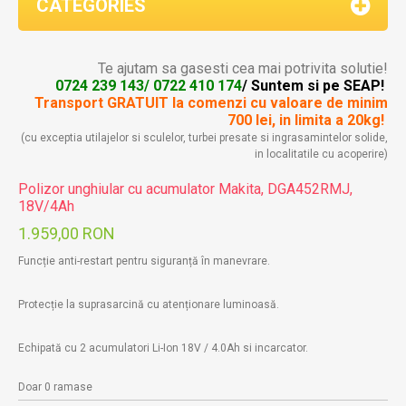
CATEGORIES
Te ajutam sa gasesti cea mai potrivita solutie!
0724 239 143/ 0722 410 174
/ Suntem si pe SEAP!
Transport GRATUIT la comenzi
cu valoare de minim
700 lei, in limita a 20kg!
(cu exceptia utilajelor si sculelor, turbei presate si ingrasamintelor solide,
in localitatile cu acoperire)
Polizor unghiular cu acumulator Makita, DGA452RMJ,
18V/4Ah
1.959,00 RON
Funcție anti-restart pentru siguranță în manevrare.
Protecție la suprasarcină cu atenționare luminoasă.
Echipată cu 2 acumulatori Li-Ion 18V / 4.0Ah si incarcator.
Doar 0 ramase