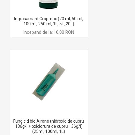
Ingrasamant Cropmax (20 ml, 50 ml,
100 ml, 250 ml, 1L, 5L, 20L)
Incepand de la:
10,00 RON
Fungicid bio Airone (hidroxid de cupru
136g/l + oxiclorura de cupru 136g/l)
(25ml, 100ml, 1L)