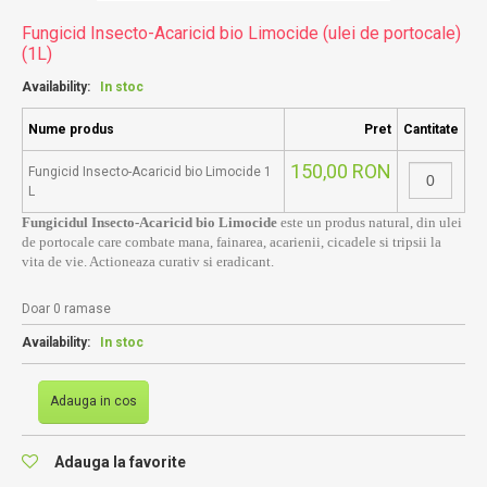
Fungicid Insecto-Acaricid bio Limocide (ulei de portocale)
(1L)
Availability:
In stoc
Nume produs
Pret
Cantitate
150,00 RON
Fungicid Insecto-Acaricid bio Limocide 1
L
Fungicidul Insecto-Acaricid bio Limocide
este un produs natural, din ulei
de portocale care combate mana, fainarea, acarienii, cicadele si tripsii la
vita de vie. Actioneaza curativ si eradicant.
Doar 0 ramase
Availability:
In stoc
Adauga in cos
Adauga la favorite