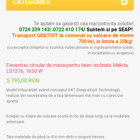
CATEGORIES
Te ajutam sa gasesti cea mai potrivita solutie!
0724 239 143/ 0722 410 174
/ Suntem si pe SEAP!
Transport GRATUIT la comenzi
cu valoare de minim
700 lei, in limita a 20kg!
(cu exceptia utilajelor si sculelor, turbei presate si ingrasamintelor solide,
in localitatile cu acoperire)
Fierastrau circular de masa pentru taieri inclinate Makita,
LS1216, 1650 W
5.795,00 RON
Model îmbunătățit având conceptul DXT (Deep eXact Technology),
realizat din necesitatea de a tăia dimensiuni mai mari cu o precizie
sporită.
Echipat cu 4 bare de culisare scurte în loc de două lungi ca la modelele
anterioare.
Taie materiale de până la 416 mm dintr-o singură trecere.