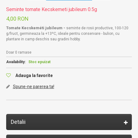
Seminte tomate Kecskemeti jubileum 0.5g
4,00 RON
Tomate Kecskeméti jubileum -
seminte de rosii productive, 100-120
g/fruct, germineaza la +13ºC, ideale pentru conservare - bulion, cu
plantare in camp deschis sau gradini hobby.
Doar 0 ramase
Availability:
Stoc epuizat
Adauga la favorite
Spune-ne parerea ta!
Detalii