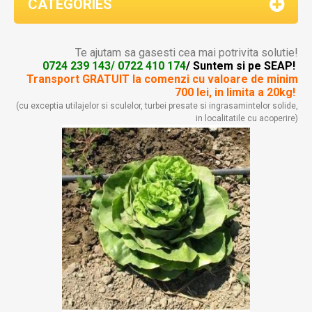
CATEGORIES
Te ajutam sa gasesti cea mai potrivita solutie!
0724 239 143/ 0722 410 174
/ Suntem si pe SEAP!
Transport GRATUIT la comenzi
cu valoare de minim
700 lei, in limita a 20kg!
(cu exceptia utilajelor si sculelor, turbei presate si ingrasamintelor solide,
in localitatile cu acoperire)