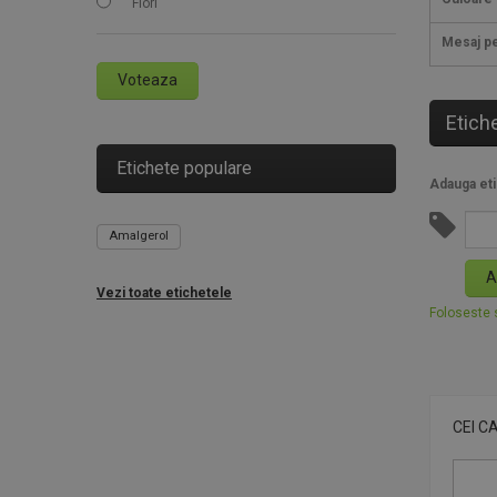
Flori
Mesaj pe
Voteaza
Etich
Etichete populare
Adauga eti
Amalgerol
A
Vezi toate etichetele
Foloseste s
CEI C