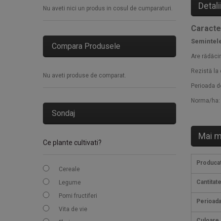
Detali
Nu aveti nici un produs in cosul de cumparaturi.
Caracte
Semintele
Compara Produsele
Are rădăci
Rezistă la 
Nu aveti produse de comparat.
Perioada de
Norma/ha: 
Sondaj
Mai m
Ce plante cultivati?
Produca
Cereale
Cantitat
Legume
Pomi fructiferi
Perioada
Vita de vie
Culoare