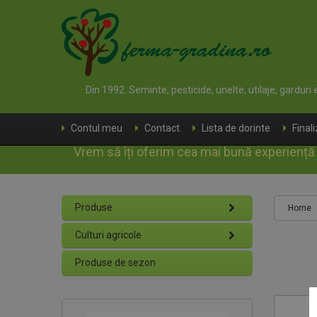
Din 1992. Seminte, pesticide, unelte, utilaje, garduri
Contul meu
Contact
Lista de dorinte
Final
Vrem să îți oferim cea mai bună experiență d
Produse
Home
Culturi agricole
Produse de sezon