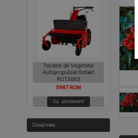
Motocoa
Tocator de Vegetatie
Autopropulsat Rotakt
C
ROTX663
5987 RON
Cumpara acum!
Cosul meu