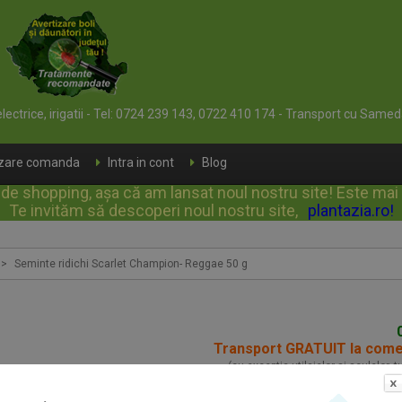
 electrice, irigatii - Tel: 0724 239 143, 0722 410 174 - Transport cu Samed
izare comanda
Intra in cont
Blog
e shopping, așa că am lansat noul nostru site! Este mai rap
Te invităm să descoperi noul nostru site,
plantazia.ro
!
>
Seminte ridichi Scarlet Champion- Reggae 50 g
Transport GRATUIT la com
(cu exceptia utilajelor si sculelor, 
Seminte ridichi Scar