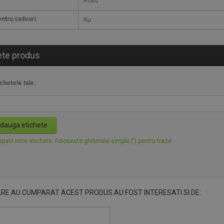
Rosu
ntru cadouri
Nu
ete produs
chetele tale:
dauga etichete
patii intre etichete. Foloseste ghilimele simple (') pentru fraze.
ARE AU CUMPARAT ACEST PRODUS AU FOST INTERESATI SI DE: