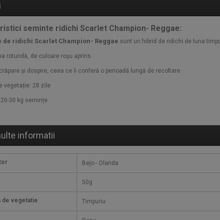
i
ristici seminte ridichi Scarlet Champion- Reggae:
 de ridichi Scarlet Champion- Reggae
sunt un hibrid de ridichi de luna tim
na rotundă, de culoare roșu aprins.
crăpare și dospire, ceea ce îi conferă o perioadă lungă de recoltare.
 vegetație: 28 zile
20-30 kg semințe.
ulte informatii
tor
Bejo - Olanda
e
50g
 de vegetatie
Timpuriu