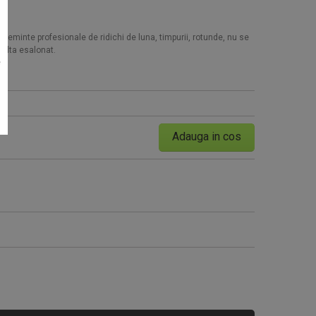
- seminte profesionale de ridichi de luna, timpurii, rotunde, nu se
colta esalonat.
e
Seminte tomate Tomsk F1 1000
Adauga in cos
95 RON
Cumpara acum!