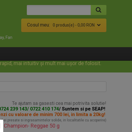
Cosul meu:
0 produs(e) -
0,00 RON
ay, Fan
id, mai intuitiv și mult mai ușor de folosit.
Te ajutam sa gasesti cea mai potrivita solutie!
0724 239 143/ 0722 410 174
/ Suntem si pe SEAP!
enzi
cu valoare de minim 700 lei, in limita a 20kg!
turbei presate si ingrasamintelor solide, in localitatile cu acoperire)
let Champion- Reggae 50 g