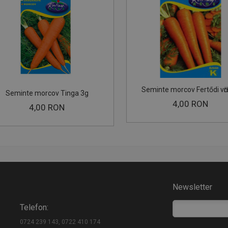
Seminte morcov Fertődi vӧrӧ
Seminte morcov Tinga 3g
4,00 RON
4,00 RON
Newsletter
Telefon:
0724 239 143, 0722 410 174