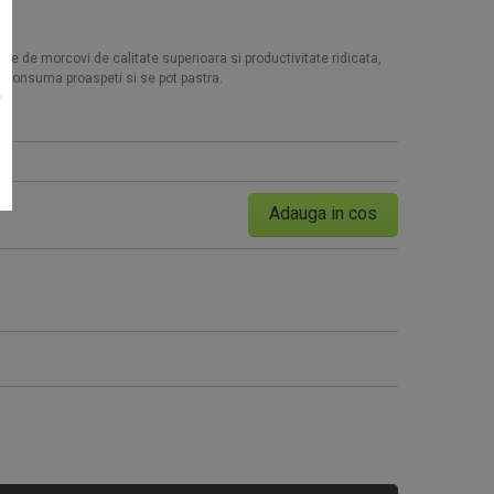
nte de morcovi de calitate superioara si productivitate ridicata,
 se consuma proaspeti si se pot pastra.
e
Seminte tomate Tomsk F1 1000
Adauga in cos
95 RON
Cumpara acum!