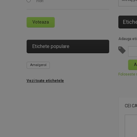
Flori
Etich
Voteaza
Adauga eti
Etichete populare
A
Amalgerol
Foloseste s
Vezi toate etichetele
CEI C