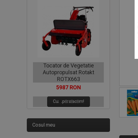
Motocoa
Tocator de Vegetatie
Autopropulsat Rotakt
C
ROTX663
5987 RON
Cumpara acum!
Cosul meu