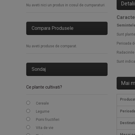
Detali
Nu aveti nici un produs in cosul de cumparaturi.
Caracte
Semintel
Compara Produsele
Sunt plante
Perioada d
Nu aveti produse de comparat.
Radacinile 
Sunt indic
Sondaj
Mai m
Ce plante cultivati?
Produca
Cereale
Perioada
Legume
Pomi fructiferi
Destinat
Vita de vie
Mesaj pe