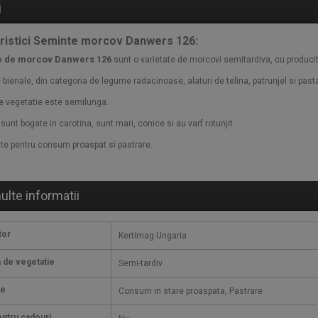
i
ristici Seminte morcov Danwers 126:
e de morcov Danwers 126
sunt o varietate de morcovi semitardiva, cu producitvi
 bienale, din categoria de legume radacinoase, alaturi de telina, patrunjel si past
e vegetatie este semilunga.
sunt bogate in carotina, sunt mari, conice si au varf rotunjit.
ate pentru consum proaspat si pastrare.
ulte informatii
tor
Kertimag Ungaria
 de vegetatie
Semi-tardiv
ie
Consum in stare proaspata, Pastrare
ntru cadouri