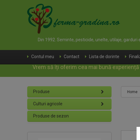
Din 1992. Seminte, pesticide, unelte, utilaje, garduri
Contul meu
Contact
Lista de dorinte
Final
Vrem să îți oferim cea mai bună experiență d
Produse
Home
Culturi agricole
Produse de sezon