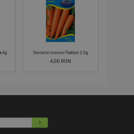
s 4g
Seminte morcov Flakker 2 5g
Seminte m
4,00 RON