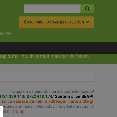
Cosul meu:
0 produs(e) -
0,00 RON
ay, Fan
id, mai intuitiv și mult mai ușor de folosit.
Te ajutam sa gasesti cea mai potrivita solutie!
0724 239 143/ 0722 410 174
/ Suntem si pe SEAP!
enzi
cu valoare de minim 700 lei, in limita a 20kg!
turbei presate si ingrasamintelor solide, in localitatile cu acoperire)
wers 126 4g