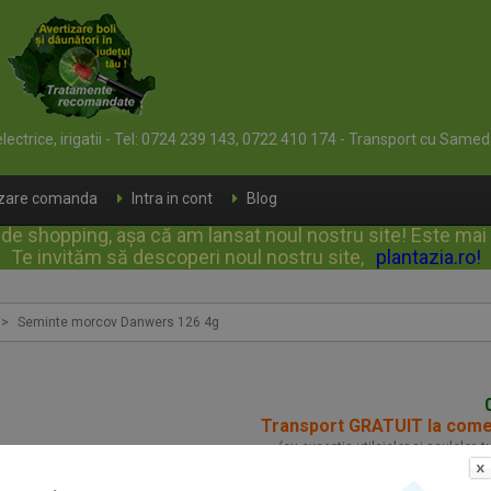
 electrice, irigatii - Tel: 0724 239 143, 0722 410 174 - Transport cu Samed
izare comanda
Intra in cont
Blog
e shopping, așa că am lansat noul nostru site! Este mai rap
Te invităm să descoperi noul nostru site,
plantazia.ro
!
>
Seminte morcov Danwers 126 4g
Transport GRATUIT la com
(cu exceptia utilajelor si sculelor, 
Seminte morcov Dan