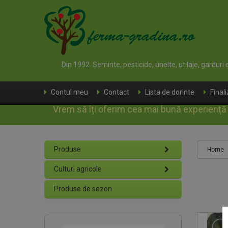
Din 1992. Seminte, pesticide, unelte, utilaje, garduri
Contul meu
Contact
Lista de dorinte
Final
Vrem să îți oferim cea mai bună experiență d
Produse
Home
Culturi agricole
Produse de sezon