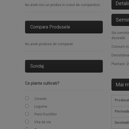
Detali
Nu aveti nici un produs in cosul de cumparaturi.
Semin
Compara Produsele
Soi semitim
deosebit.
Nu aveti produse de comparat.
Consum in 
Densitatea
Plantare: 
Sondaj
Ce plante cultivati?
Mai m
Cereale
Produca
Legume
Perioada
Pomi fructiferi
Vita de vie
Destinat