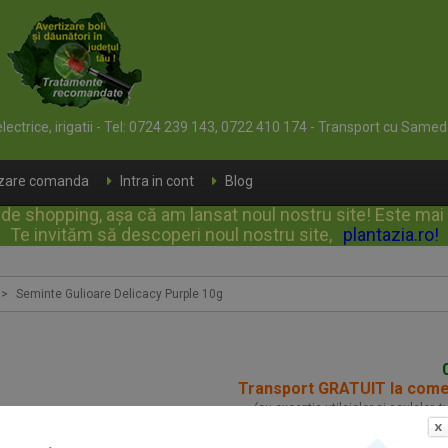
 electrice, irigatii - Tel: 0724 239 143, 0722 410 174 - Transport cu Samed
izare comanda
Intra in cont
Blog
e shopping, așa că am lansat noul nostru site! Este mai rap
Te invităm să descoperi noul nostru site,
plantazia.ro
!
>
Seminte Gulioare Delicacy Purple 10g
Transport GRATUIT la com
(cu exceptia utilajelor si sculelor, 
Seminte Gulioare Del