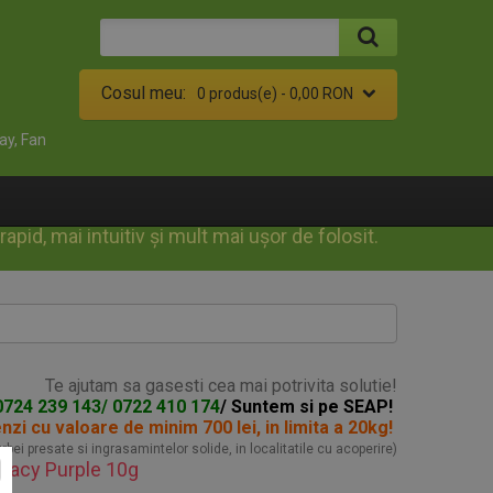
Cosul meu:
0 produs(e) -
0,00 RON
ay, Fan
id, mai intuitiv și mult mai ușor de folosit.
Te ajutam sa gasesti cea mai potrivita solutie!
0724 239 143/ 0722 410 174
/ Suntem si pe SEAP!
enzi
cu valoare de minim 700 lei, in limita a 20kg!
turbei presate si ingrasamintelor solide, in localitatile cu acoperire)
icacy Purple 10g