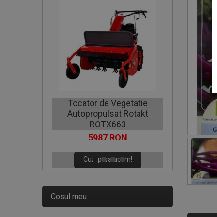
Motocoa
Tocator de Vegetatie
Autopropulsat Rotakt
C
ROTX663
5987 RON
Cumpara acum!
Cosul meu