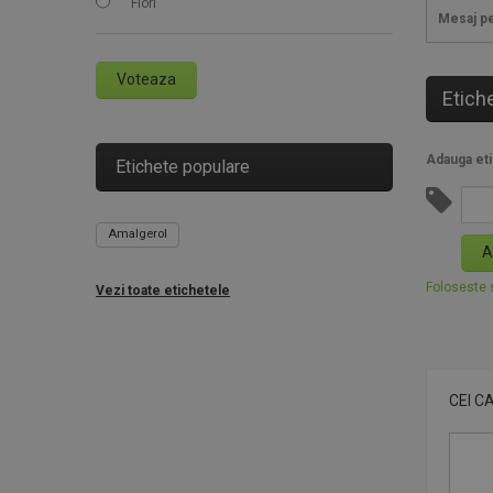
Flori
Mesaj pe
Voteaza
Etich
Adauga eti
Etichete populare
Amalgerol
A
Foloseste s
Vezi toate etichetele
CEI C