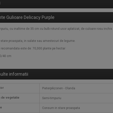
i
te Gulioare Delicacy Purple
puriu, cu inaltime de 35 cm cu bulb rotund usor aplatizat, de culoare rosu inchis 
stare proaspata, in salate sau amestecuri de legume.
 recomandata este de: 70,000 plante pe hectar
20/40 cm
ulte informatii
tor
Pieterpikzonen - Olanda
 de vegetatie
Semi-timpuriu
ie
Consum in stare proaspata