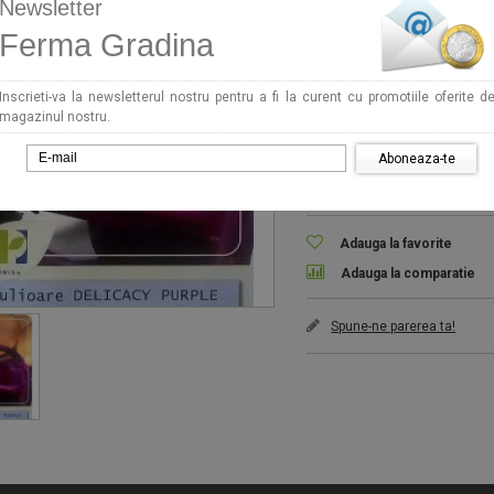
Newsletter
7,50 RON
Ferma Gradina
Seminte Gulioare Delicacy Pur
Doar 0 ramase
Inscrieti-va la newsletterul nostru pentru a fi la curent cu promotiile oferite d
magazinul nostru.
Availability:
In stoc
Aboneaza-te
Cantitate
sa Dac 210 2T, 1.7 CP
Seminte ardei Whitney F1 500
379 RON
93 RON
Adauga la favorite
umpara acum!
Cumpara acum!
Adauga la comparatie
Spune-ne parerea ta!