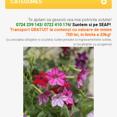
CATEGORIES
Te ajutam sa gasesti cea mai potrivita solutie!
0724 239 143/ 0722 410 174
/ Suntem si pe SEAP!
Transport GRATUIT la comenzi
cu valoare de minim
700 lei, in limita a 20kg!
(cu exceptia utilajelor si sculelor, turbei presate si ingrasamintelor solide,
in localitatile cu acoperire)