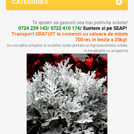
CATEGORIES
Te ajutam sa gasesti cea mai potrivita solutie!
0724 239 143/ 0722 410 174
/ Suntem si pe SEAP!
Transport GRATUIT la comenzi
cu valoare de minim
700 lei, in limita a 20kg!
(cu exceptia utilajelor si sculelor, turbei presate si ingrasamintelor solide,
in localitatile cu acoperire)