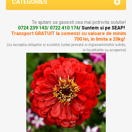
CATEGORIES
Te ajutam sa gasesti cea mai potrivita solutie!
0724 239 143/ 0722 410 174
/ Suntem si pe SEAP!
Transport GRATUIT la comenzi
cu valoare de minim
700 lei, in limita a 20kg!
(cu exceptia utilajelor si sculelor, turbei presate si ingrasamintelor solide,
in localitatile cu acoperire)