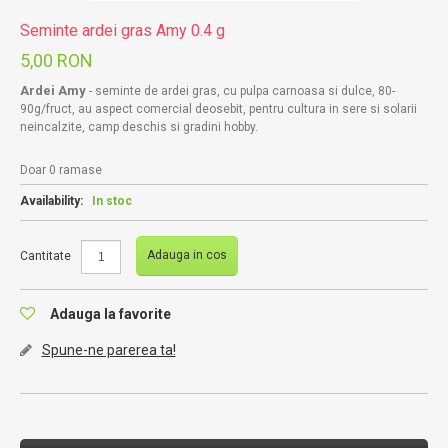
Seminte ardei gras Amy 0.4 g
5,00 RON
Ardei Amy
- seminte de ardei gras, cu pulpa carnoasa si dulce, 80-
90g/fruct, au aspect comercial deosebit, pentru cultura in sere si solarii
neincalzite, camp deschis si gradini hobby.
Doar 0 ramase
Availability:
In stoc
Adauga in cos
Cantitate
Adauga la favorite
Spune-ne parerea ta!