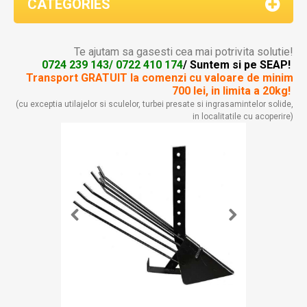
CATEGORIES
Te ajutam sa gasesti cea mai potrivita solutie!
0724 239 143/ 0722 410 174
/ Suntem si pe SEAP!
Transport GRATUIT la comenzi
cu valoare de minim
700 lei, in limita a 20kg!
(cu exceptia utilajelor si sculelor, turbei presate si ingrasamintelor solide,
in localitatile cu acoperire)