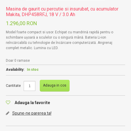
Masina de gaurit cu percutie si insurubat, cu acumulator
Makita, DHP458RFJ, 18 V / 3.0 Ah
1.296,00 RON
Model foarte compact si usor. Echipat cu mandrină rapidă pentru o
schimbare ușoară a sculelor cu o singură mână. Bateria Li-ion
reîncărcabilă cu tehnologie de încărcare computerizată. Angrenaj
complet metalic. Lumina cu LED.
Doar 0 ramase
Availability:
In stoc
Adauga in cos
Cantitate
Adauga la favorite
Spune-ne parerea ta!