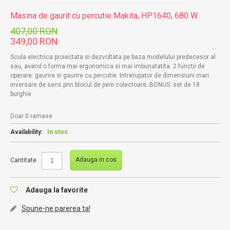
Masina de gaurit cu percutie Makita, HP1640, 680 W
407,00 RON
349,00 RON
Scula electrica proiectata si dezvoltata pe baza modelului predecesor al
sau, avand o forma mai ergonomica si mai imbunatatita.
2 functii de
operare: gaurire si gaurire cu percutie. Intrerupator de dimensiuni mari.
inversare de sens prin blocul de perii colectoare. BONUS: set de 18
burghie.
Doar 0 ramase
Availability:
In stoc
Adauga in cos
Cantitate
Adauga la favorite
Spune-ne parerea ta!