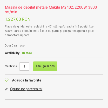
Masina de debitat metale Makita M2402, 2200W, 3800
rot/min
1.227,00 RON
Placa de ghidaj este reglabilă la 45° stânga/dreapta în 3 poziții fixe.
Apărătoarea discului este fixată cu șurub și piuliță hexagonală ptr.o
demontare ușoară.
Doar 0 ramase
Availability:
In stoc
Adauga in cos
Cantitate
Adauga la favorite
Spune-ne parerea ta!