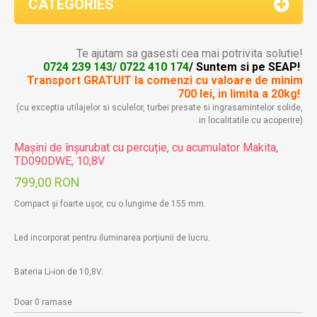
CATEGORIES
Te ajutam sa gasesti cea mai potrivita solutie!
0724 239 143/ 0722 410 174
/ Suntem si pe SEAP!
Transport GRATUIT la comenzi
cu valoare de minim
700 lei, in limita a 20kg!
(cu exceptia utilajelor si sculelor, turbei presate si ingrasamintelor solide,
in localitatile cu acoperire)
Mașini de înșurubat cu percuție, cu acumulator Makita,
TD090DWE, 10,8V
799,00 RON
Compact și foarte ușor, cu o lungime de 155 mm.
Led incorporat pentru iluminarea porțiunii de lucru.
Bateria Li-ion de 10,8V.
Doar 0 ramase