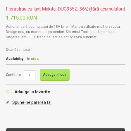
Fierastrau cu lant Makita, DUC355Z, 36V, (fără acumulatori)
1.715,00 RON
Acționat de 2 acumulatori de 18V Li-Ion. Manevrabilitate mult crescuta.
Design nou, cu manere ergonomice. Sistemul Tool-Lees, fara scule.
Ungerea lantului si frana de lant se actioneaza automat.
Doar 0 ramase
Availability:
In stoc
Adauga in cos
Cantitate
Adauga la favorite
Spune-ne parerea ta!