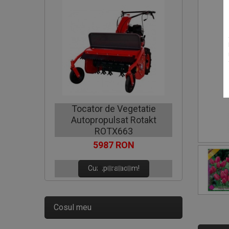
Motocoa
Tocator de Vegetatie
Autopropulsat Rotakt
C
ROTX663
5987 RON
Cumpara acum!
Cosul meu