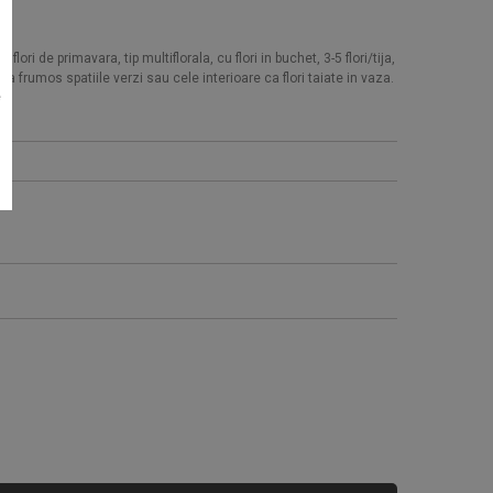
de flori de primavara, tip multiflorala, cu flori in buchet, 3-5 flori/tija,
a frumos spatiile verzi sau cele interioare ca flori taiate in vaza.
e
Seminte tomate Tomsk F1 1000
95 RON
Cumpara acum!