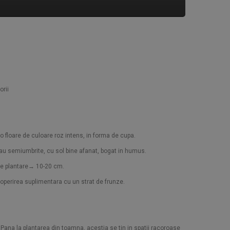
orii
 o floare de culoare roz intens, in forma de cupa.
sau semiumbrite, cu sol bine afanat, bogat in humus.
de plantare→ 10-20 cm.
coperirea suplimentara cu un strat de frunze.
. Pana la plantarea din toamna, acestia se tin in spatii racoroase