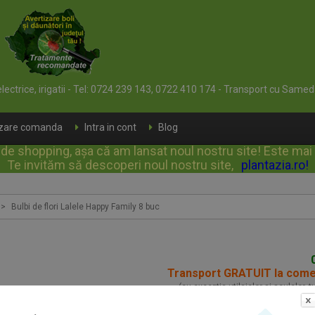
 electrice, irigatii - Tel: 0724 239 143, 0722 410 174 - Transport cu Samed
izare comanda
Intra in cont
Blog
e shopping, așa că am lansat noul nostru site! Este mai rap
Te invităm să descoperi noul nostru site,
plantazia.ro
!
>
Bulbi de flori Lalele Happy Family 8 buc
Transport GRATUIT la com
(cu exceptia utilajelor si sculelor, 
Bulbi de flori Lalele 