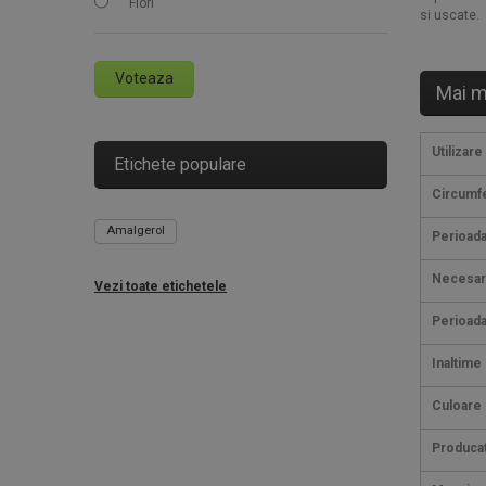
Flori
si uscate.
Voteaza
Mai m
Utilizare
Etichete populare
Circumfe
Amalgerol
Perioada
Necesar
Vezi toate etichetele
Perioada
Inaltime
Culoare
Produca