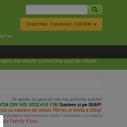
Cosul meu:
0 produs(e) -
0,00 RON
ay, Fan
id, mai intuitiv și mult mai ușor de folosit.
Te ajutam sa gasesti cea mai potrivita solutie!
0724 239 143/ 0722 410 174
/ Suntem si pe SEAP!
enzi
cu valoare de minim 700 lei, in limita a 20kg!
turbei presate si ingrasamintelor solide, in localitatile cu acoperire)
Happy Family 8 buc