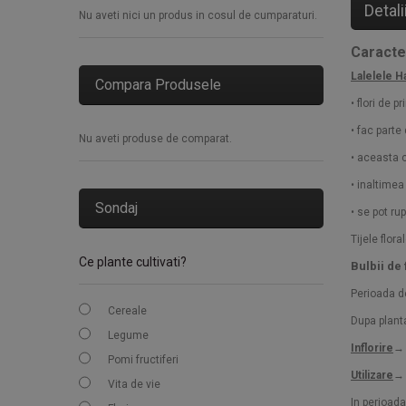
Detali
Nu aveti nici un produs in cosul de cumparaturi.
Caracter
Lalelele H
Compara Produsele
• flori de 
• fac parte 
Nu aveti produse de comparat.
• aceasta c
• inaltimea
Sondaj
• se pot ru
Tijele flor
Ce plante cultivati?
Bulbii de
Perioada d
Cereale
Dupa planta
Legume
Inflorire
→ 
Pomi fructiferi
Utilizare
→ 
Vita de vie
In perioada