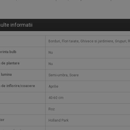
ulte informatii
Borduri, Flori taiate, Ghivece si jardiniere, Grupuri,
rinta bulb
Nu
 de plantare
Nu
 lumina
Semi-umbra, Soare
 de inflorire/coacere
Aprilie
40-60 cm
Roz
tor
Holland Park