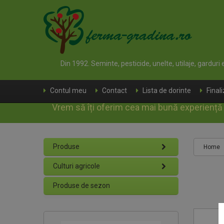
Din 1992. Seminte, pesticide, unelte, utilaje, garduri
Contul meu
Contact
Lista de dorinte
Final
Vrem să îți oferim cea mai bună experiență d
Produse
Home
Culturi agricole
Produse de sezon