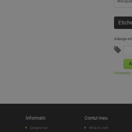
Mesaj pe
Etich
Adauga eti
A
Foloseste s
Informatii
Contul meu
Despre noi
Intra in cont