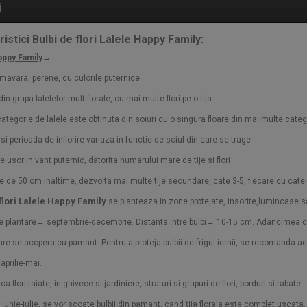
i
istici Bulbi de flori Lalele Happy Family:
appy Family
→
primavara, perene, cu culorile puternice
din grupa lalelelor multiflorale, cu mai multe flori pe o tija
ategorie de lalele este obtinuta din soiuri cu o singura floare din mai multe categ
 si perioada de inflorire variaza in functie de soiul din care se trage
pe usor in vant puternic, datorita numarului mare de tije si flori
ale de 50 cm inaltime, dezvolta mai multe tije secundare, cate 3-5, fiecare cu cate
 flori Lalele Happy Family
se planteaza in zone protejate, insorite,luminoase 
e plantare→ septembrie-decembrie. Distanta intre bulbi→ 10-15 cm. Adancimea 
re se acopera cu pamant. Pentru a proteja bulbii de frigul iernii, se recomanda a
aprilie-mai.
ca flori taiate, in ghivece si jardiniere, straturi si grupuri de flori, borduri si rabate.
 iunie-iulie, se vor scoate bulbii din pamant, cand tija florala este complet uscata