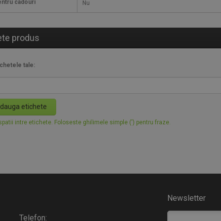
ntru cadouri
Nu
ete produs
chetele tale:
dauga etichete
patii intre etichete. Foloseste ghilimele simple (') pentru fraze.
Newsletter
Telefon: