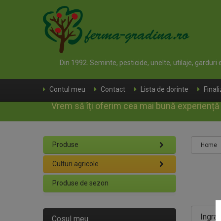
Din 1992. Seminte, pesticide, unelte, utilaje, garduri
Contul meu
Contact
Lista de dorinte
Final
Vrem să îți oferim cea mai bună experiență d
Produse
Home
Culturi agricole
Produse de sezon
Ingras
Cosul meu