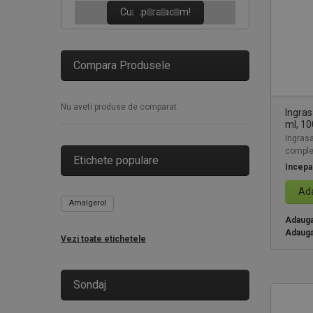
Cumpara acum!
Compara Produsele
Nu aveti produse de comparat.
Ingra
ml, 10
Ingras
complex
Etichete populare
Incepa
Ada
Amalgerol
Adauga 
Adauga
Vezi toate etichetele
Sondaj