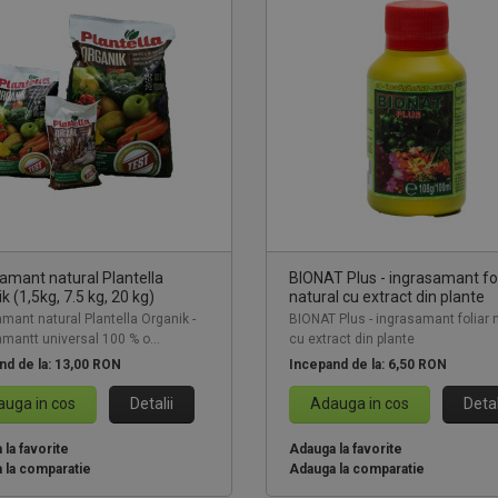
amant natural Plantella
BIONAT Plus - ingrasamant fol
k (1,5kg, 7.5 kg, 20 kg)
natural cu extract din plante
mant natural Plantella Organik -
BIONAT Plus - ingrasamant foliar 
mantt universal 100 % o...
cu extract din plante
nd de la:
13,00 RON
Incepand de la:
6,50 RON
uga in cos
Detalii
Adauga in cos
Detal
la favorite
Adauga la favorite
 la comparatie
Adauga la comparatie