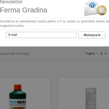
Newsletter
Ferma Gradina
Inscrieti-va la newsletterul nostru pentru a fi la curent cu promotiile oferite d
magazinul nostru.
Aboneaza-te
Pagina:
1
2
ina la 9 din 14 in total
sa Dac 210 2T, 1.7 CP
Seminte ardei Whitney F1 500
379 RON
93 RON
umpara acum!
Cumpara acum!