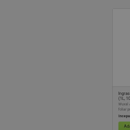
Ingra
(1L, 1
Wuxal 
foliar 
Incepa
Ada