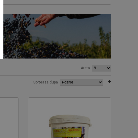
e
Arata
Sorteaza dupa
Seminte tomate Tomsk F1 1000
95 RON
Cumpara acum!