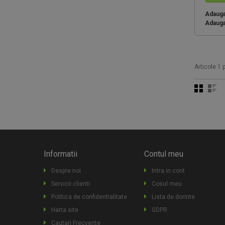
Adauga 
Adauga
Articole 1 p
Informatii
Contul meu
Despre noi
Intra in cont
Servicii clienti
Cosul meu
Politica de confidentialitate
Lista de dorinte
Harta site
GDPR
Cautari Frecvente