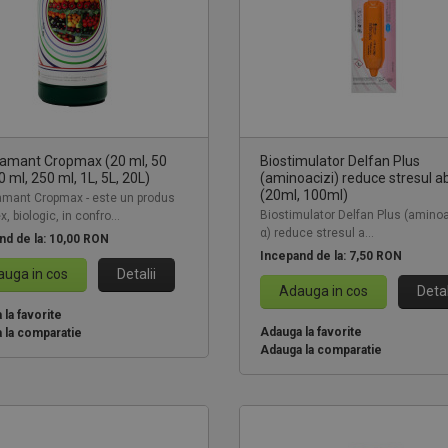
samant Cropmax (20 ml, 50
Biostimulator Delfan Plus
0 ml, 250 ml, 1L, 5L, 20L)
(aminoacizi) reduce stresul ab
(20ml, 100ml)
amant Cropmax - este un produs
Biostimulator Delfan Plus (aminoa
, biologic, in confro...
α) reduce stresul a...
nd de la:
10,00 RON
Incepand de la:
7,50 RON
uga in cos
Detalii
Adauga in cos
Detal
la favorite
Adauga la favorite
 la comparatie
Adauga la comparatie