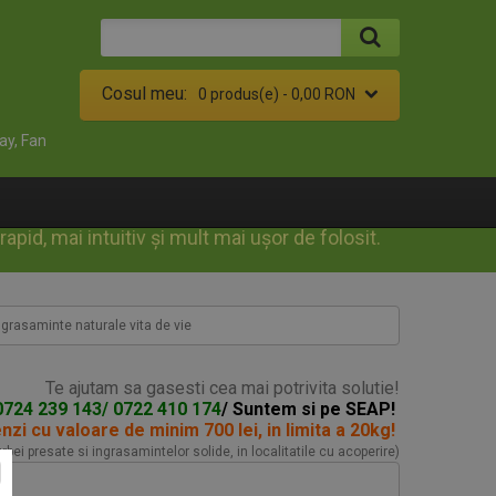
Cosul meu:
0 produs(e) -
0,00 RON
ay, Fan
id, mai intuitiv și mult mai ușor de folosit.
ngrasaminte naturale vita de vie
Te ajutam sa gasesti cea mai potrivita solutie!
0724 239 143/ 0722 410 174
/ Suntem si pe SEAP!
enzi
cu valoare de minim 700 lei, in limita a 20kg!
turbei presate si ingrasamintelor solide, in localitatile cu acoperire)