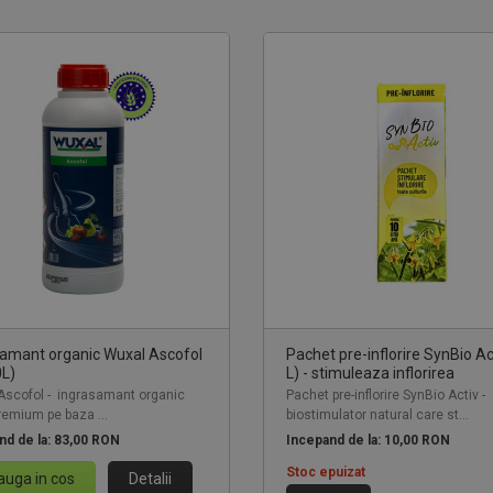
samant organic Wuxal Ascofol
Pachet pre-inflorire SynBio Ac
0L)
L) - stimuleaza inflorirea
Ascofol - ingrasamant organic
Pachet pre-inflorire SynBio Activ -
premium pe baza ...
biostimulator natural care st...
nd de la:
83,00 RON
Incepand de la:
10,00 RON
Stoc epuizat
uga in cos
Detalii