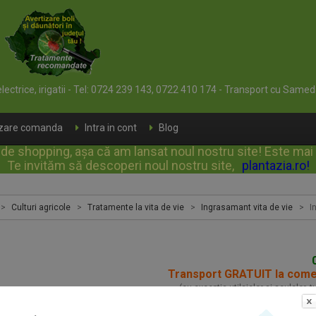
 electrice, irigatii - Tel: 0724 239 143, 0722 410 174 - Transport cu Samed
izare comanda
Intra in cont
Blog
e shopping, așa că am lansat noul nostru site! Este mai rap
Te invităm să descoperi noul nostru site,
plantazia.ro
!
>
Culturi agricole
>
Tratamente la vita de vie
>
Ingrasamant vita de vie
>
I
Transport GRATUIT la com
(cu exceptia utilajelor si sculelor, 
aminte naturale vita de vie