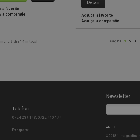
Detalii
la favorite
 la comparatie
Adauga la favorite
Adauga la comparatie
Pagina:
1
2
ina la 9 din 14 in total
Newsletter
Telefon:
0724 239 143, 0722 410 174
ANPC
Program:
© 2018 ferma-gradina.ro